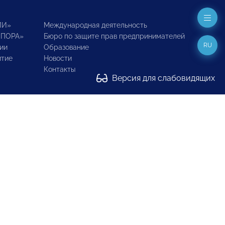
ИИ»
Международная деятельность
ОПОРА»
Бюро по защите прав предпринимателей
RU
ии
Образование
итие
Новости
Контакты
Версия для слабовидящих