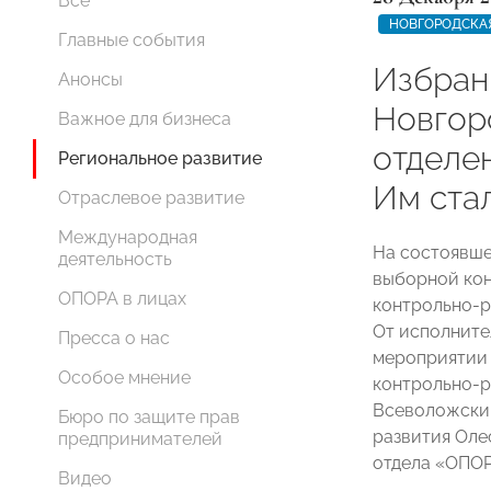
Все
НОВГОРОДСКА
Главные события
Избран
Анонсы
Новгор
Важное для бизнеса
отделе
Региональное развитие
Им ста
Отраслевое развитие
Международная
На состоявше
деятельность
выборной кон
ОПОРА в лицах
контрольно-р
От исполнит
Пресса о нас
мероприятии 
Особое мнение
контрольно-
Всеволожский
Бюро по защите прав
развития Оле
предпринимателей
отдела «ОПО
Видео