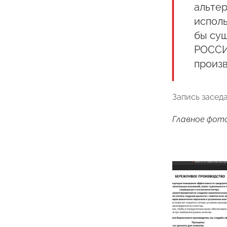
альтер
испол
бы су
РОССИ
произ
Запись засед
Главное фото: