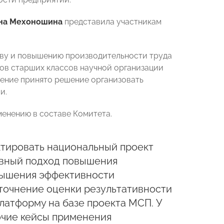
на Мехоношина
представила участникам
ву и повышению производительности труда
ов старших классов научной организации
дение принято решение организовать
и.
менению в составе Комитета.
ктировать национальный проект
ивный подход повышения
вышения эффективности
уточнение оценки результативности
латформу на базе проекта МСП. У
очие кейсы применения