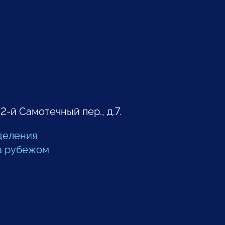
 2-й Самотечный пер., д.7.
деления
а рубежом