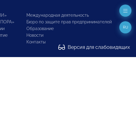
ИИ»
Международная деятельность
ОПОРА»
Бюро по защите прав предпринимателей
RU
ии
Образование
итие
Новости
Контакты
Версия для слабовидящих