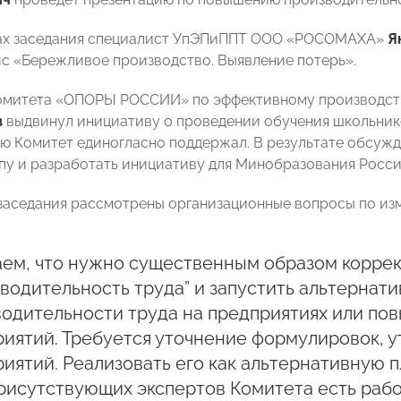
ках заседания специалист УпЭПиППТ ООО «РОСОМАХА»
Я
йс «Бережливое производство. Выявление потерь».
омитета «ОПОРЫ РОССИИ» по эффективному производст
в
выдвинул инициативу о проведении обучения школьник
ую Комитет единогласно поддержал. В результате обсуж
пу и разработать инициативу для Минобразования Росси
 заседания рассмотрены организационные вопросы по из
аем, что нужно существенным образом корре
водительность труда” и запустить альтернат
водительности труда на предприятиях или по
иятий. Требуется уточнение формулировок, 
иятий. Реализовать его как альтернативную п
рисутствующих экспертов Комитета есть раб