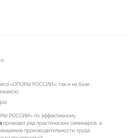
о:
фиса «ОПОРЫ РОССИИ», так и на базе
камск);
а).
ОПОРЫ РОССИИ» по эффективному
в
проведет ряд практических семинаров, а
овышению производительности труда
сти предприятий.