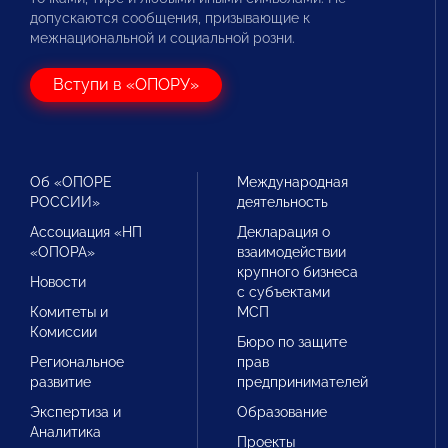
допускаются сообщения, призывающие к
межнациональной и социальной розни.
Вступи в «ОПОРУ»
Об «ОПОРЕ
Международная
РОССИИ»
деятельность
Ассоциация «НП
Декларация о
«ОПОРА»
взаимодействии
крупного бизнеса
Новости
с субъектами
Комитеты и
МСП
Комиссии
Бюро по защите
Региональное
прав
развитие
предпринимателей
Экспертиза и
Образование
Аналитика
Проекты