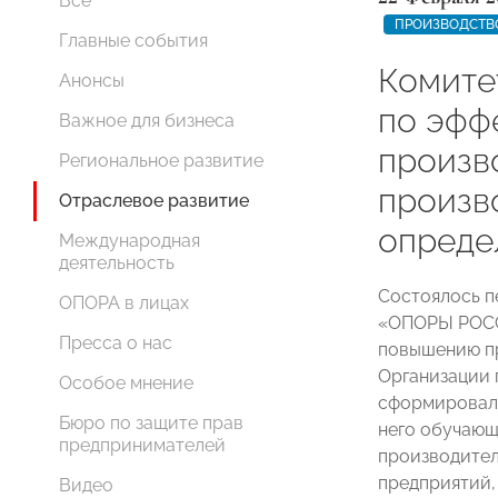
Все
ПРОИЗВОДСТВ
Главные события
Комит
Анонсы
по эфф
Важное для бизнеса
произв
Региональное развитие
произв
Отраслевое развитие
опреде
Международная
деятельность
Состоялось п
ОПОРА в лицах
«ОПОРЫ РОСС
Пресса о нас
повышению пр
Организации 
Особое мнение
сформировали 
Бюро по защите прав
него обучаю
предпринимателей
производител
предприятий,
Видео