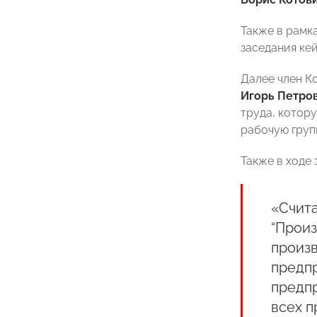
Также в рам
заседания ке
Далее член К
Игорь Петро
труда, котор
рабочую груп
Также в ходе
«Счит
“Произ
произ
предпр
предпр
всех п