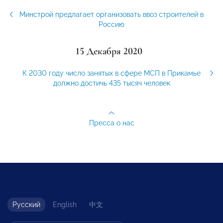
Минстрой предлагает организовать ввоз строителей в
Россию
15 Декабря 2020
К 2030 году число занятых в сфере МСП в Прикамье
должно достичь 435 тысяч человек
Пресса о нас
Русский
English
中文