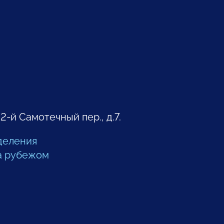
 2-й Самотечный пер., д.7.
деления
а рубежом