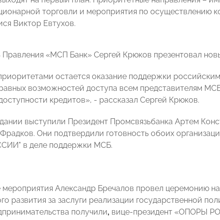
ционарной торговли и мероприятия по осуществлению кон
ся Виктор Евтухов.
 Правления «МСП Банк» Сергей Крюков презентовал новы
риоритетами остается оказание поддержки российским 
равных возможностей доступа всем представителям МСБ
доступности кредитов», - рассказал Сергей Крюков.
едании выступили Президент Промсвязьбанка Артем
Конс
 Фрадков. Они подтвердили готовность обоих организаци
СИИ" в деле поддержки МСБ.
 мероприятия Александр Бречалов провел церемонию на
го развития за заслуги реализации государственной пол
дпринимательства получили
,
вице-президент «ОПОРЫ 