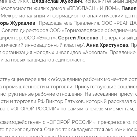
омплекс ЖКХ",
Владислав Жукович
, исполнительный дир
 безопасности жилых домов «БЕЗОПАСНЫЙ ДОМ»,
Павел
«Межрегиональный информационно-аналитический центр
горь Журавлев
, Председатель Правления, ООО «РЕАНДА
 Совета директоров ООО «Горнозаводское объединение»
директор, ООО «Элкат»,
Сергей Лосенко
, Генеральный 
огический инновационный кластер",
Анна Хрястунова
, П
я организация молодых инвалидов «Ареопаг». Правлен
и за новых кандидатов единогласно.
тствующие перешли к обсуждению рабочих моментов с
 промышленности и торговли. Присутствующие сошлись 
нструктивные рабочие отношения. На заседании присут
ти и торговли РФ Виктор Евтухов, который рассказал о
тва с «ОПОРОЙ РОССИИ» по самым ключевым моментам, 
взаимодействуем с «ОПОРОЙ РОССИИ», прежде всего, по
го производителя. Сейчас так складывается экономическа
выходят на первый план. Приоритетные направления – и