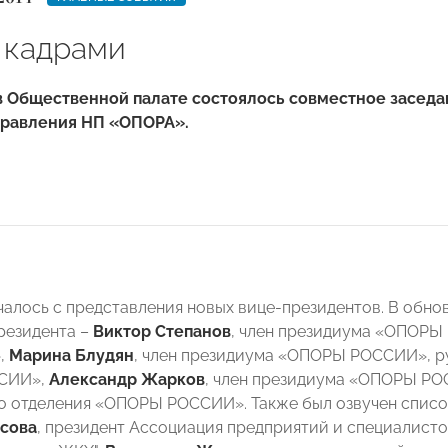
 кадрами
 в Общественной палате состоялось совместное засе
равления НП «ОПОРА».
чалось с представления новых вице-президентов. В обн
резидента –
Виктор Степанов
, член президиума «ОПОРЫ
,
Марина Блудян
, член президиума «ОПОРЫ РОССИИ», р
СИИ»,
Александр Жарков
, член президиума «ОПОРЫ РО
о отделения «ОПОРЫ РОССИИ». Также был озвучен списо
сова
, президент Ассоциация предприятий и специалис