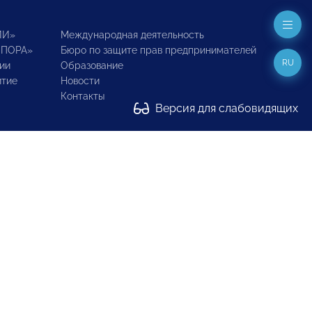
ИИ»
Международная деятельность
ОПОРА»
Бюро по защите прав предпринимателей
RU
ии
Образование
итие
Новости
Контакты
Версия для слабовидящих