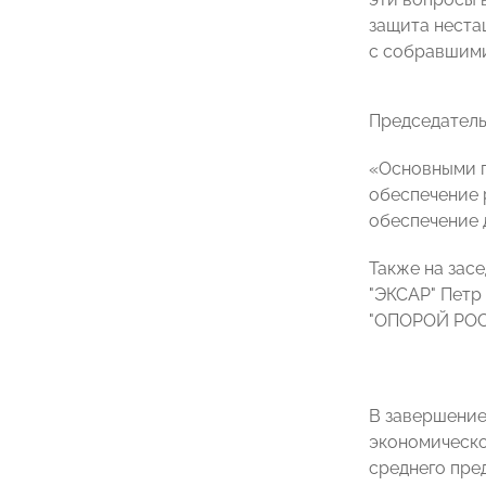
защита неста
с собравшими
Председатель
«Основными п
обеспечение 
обеспечение 
Также на зас
"ЭКСАР" Петр
"ОПОРОЙ РОС
В завершение
экономическо
среднего пре