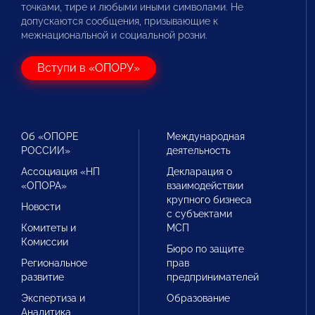
точками, тире и любыми иными символами. Не
допускаются сообщения, призывающие к
межнациональной и социальной розни.
Вступи в «ОПОРУ»
Об «ОПОРЕ
Международная
РОССИИ»
деятельность
Ассоциация «НП
Декларация о
«ОПОРА»
взаимодействии
крупного бизнеса
Новости
с субъектами
Комитеты и
МСП
Комиссии
Бюро по защите
Региональное
прав
развитие
предпринимателей
Экспертиза и
Образование
Аналитика