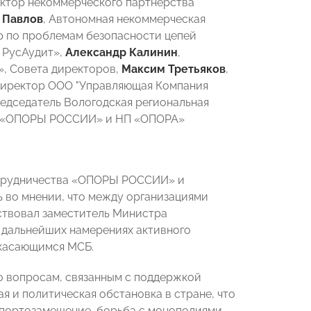
ектор некоммерческого партнерства
 Павлов
, Автономная некоммерческая
 по проблемам безопасности цепей
 РусАудит»,
Александр Калинин
,
, Совета директоров,
Максим Третьяков
,
директор ООО "Управляющая Компания
редседатель Вологодская региональная
ие «ОПОРЫ РОССИИ» и НП «ОПОРА»
отрудничества «ОПОРЫ РОССИИ» и
во мнении, что между организациями
ствовал заместитель Министра
 дальнейших намерениях активного
касающимся МСБ.
 вопросам, связанным с поддержкой
я и политическая обстановка в стране, что
мпортозамещение, борьба с монополиями,