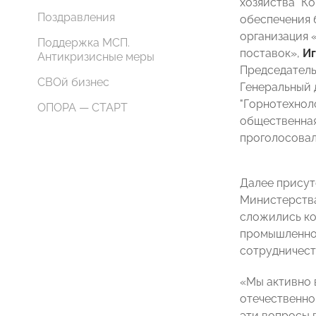
хозяйства "К
Поздравления
обеспечения
организация 
Поддержка МСП.
поставок»,
И
Антикризисные меры
Председатель
СВОй бизнес
Генеральный 
"Горнотехнол
ОПОРА — СТАРТ
общественна
проголосовал
Далее прису
Министерства
сложились ко
промышленнос
сотрудничес
«Мы активно 
отечественно
эти вопросы 