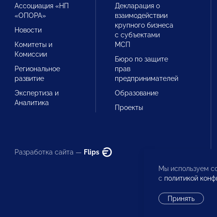
Ассоциация «НП
Декларация о
«ОПОРА»
взаимодействии
крупного бизнеса
Новости
с субъектами
Комитеты и
МСП
Комиссии
Бюро по защите
Региональное
прав
развитие
предпринимателей
Экспертиза и
Образование
Аналитика
Проекты
Разработка сайта —
Flips
Мы используем co
с
политикой конф
Принять