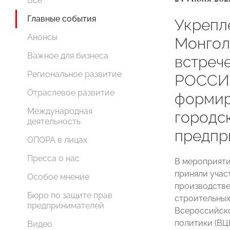
Все
Главные события
Укрепл
Анонсы
Монгол
Важное для бизнеса
встреч
Региональное развитие
РОССИИ
Отраслевое развитие
формир
Международная
городс
деятельность
предпр
ОПОРА в лицах
Пресса о нас
В мероприяти
приняли учас
Особое мнение
производстве
Бюро по защите прав
строительных
предпринимателей
Всероссийско
политики (ВЦ
Видео