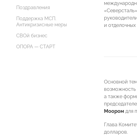
международны
Поздравления
«Северсталь»
руководители
Поддержка МСП.
Антикризисные меры
и отделочных
СВОй бизнес
ОПОРА — СТАРТ
Основной тем
возможность 
а также форм
председател
Моором
для 
Глава Комите
долларов.