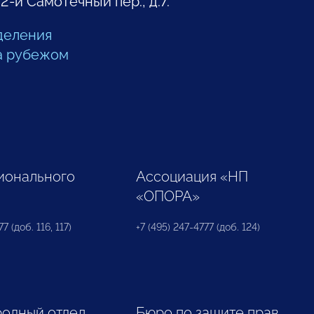
 2-й Самотечный пер., д.7.
деления
а рубежом
ионального
Ассоциация «НП
«ОПОРА»
7 (доб. 116, 117)
+7 (495) 247-4777 (доб. 124)
одный отдел
Бюро по защите прав