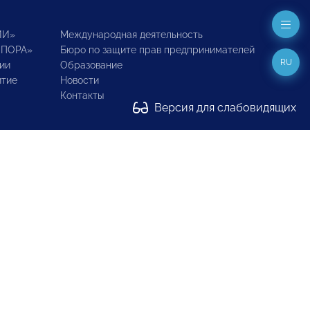
ИИ»
Международная деятельность
ОПОРА»
Бюро по защите прав предпринимателей
RU
ии
Образование
итие
Новости
Контакты
Версия для слабовидящих