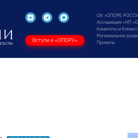
Об «ОПОРЕ РОСС
Ассоциация «НП «
Комитеты и Комисс
Региональное разв
Вступи в «ОПОРУ»
Проекты