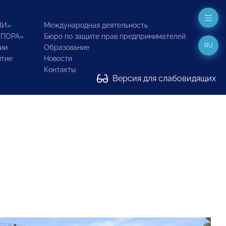
ИИ»
Международная деятельность
ОПОРА»
Бюро по защите прав предпринимателей
RU
ии
Образование
итие
Новости
Контакты
Версия для слабовидящих