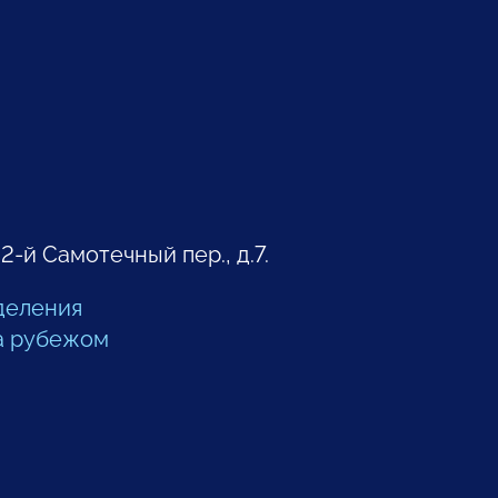
 2-й Самотечный пер., д.7.
деления
а рубежом