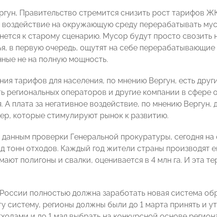
ргун, Правительство стремится снизить рост тарифов ЖК
е воздействие на окружающую среду перерабатывать мус
нется к старому сценарию. Мусор будут просто свозить 
ья, в первую очередь, ощутят на себе перерабатывающие 
нные не на полную мощность.
ния тарифов для населения, по мнению Вергун, есть друг
ь региональных операторов и другие компании в сфере о
. А плата за негативное воздействие, по мнению Вергун, 
мер, которые стимулируют рынок к развитию.
 данным проверки Генеральной прокуратуры, сегодня на
д тонн отходов. Каждый год жители страны производят е
мают полигоны и свалки, оценивается в 4 млн га. И эта 
в России полностью должна заработать новая система об
ту систему, регионы должны были до 1 марта принять и 
ходами и до 1 мая выбрать на конкурсной основе регион