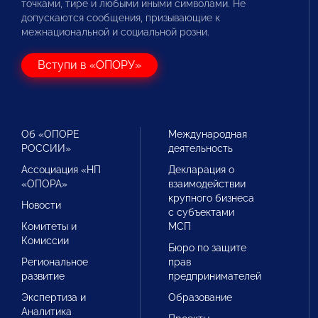
точками, тире и любыми иными символами. Не
допускаются сообщения, призывающие к
межнациональной и социальной розни.
Вступи в «ОПОРУ»
Об «ОПОРЕ
Международная
РОССИИ»
деятельность
Ассоциация «НП
Декларация о
«ОПОРА»
взаимодействии
крупного бизнеса
Новости
с субъектами
Комитеты и
МСП
Комиссии
Бюро по защите
Региональное
прав
развитие
предпринимателей
Экспертиза и
Образование
Аналитика