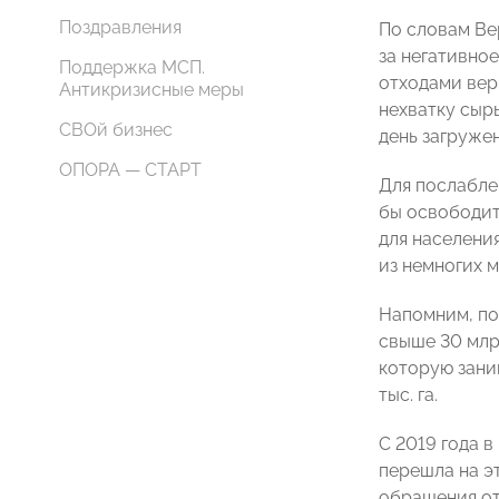
Поздравления
По словам Ве
за негативно
Поддержка МСП.
отходами вер
Антикризисные меры
нехватку сыр
СВОй бизнес
день загруже
ОПОРА — СТАРТ
Для послабле
бы освободит
для населения
из немногих 
Напомним, по
свыше 30 млр
которую зани
тыс. га.
С 2019 года 
перешла на э
обращения от