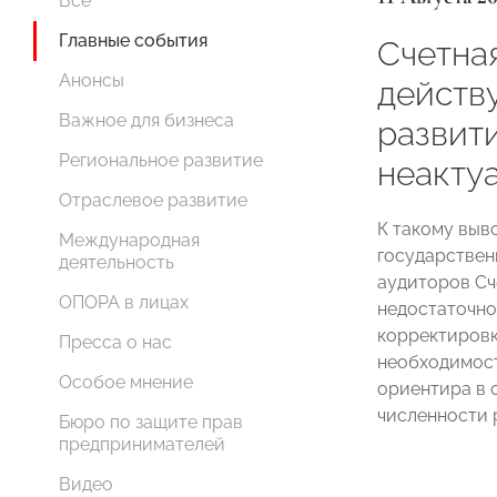
Все
Главные события
Счетная
Анонсы
действ
Важное для бизнеса
развит
Региональное развитие
неакту
Отраслевое развитие
К такому выв
Международная
государствен
деятельность
аудиторов Сч
ОПОРА в лицах
недостаточно
корректировк
Пресса о нас
необходимост
Особое мнение
ориентира в 
численности 
Бюро по защите прав
предпринимателей
Видео