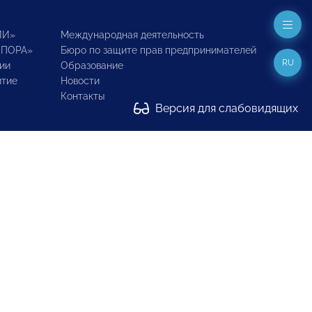
ИИ»
Международная деятельность
ОПОРА»
Бюро по защите прав предпринимателей
RU
ии
Образование
итие
Новости
Контакты
Версия для слабовидящих