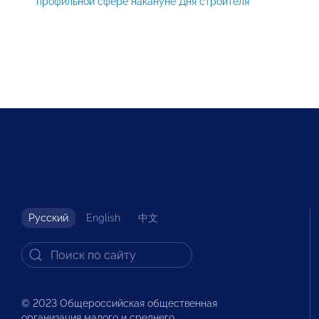
профильной сфере накануне Дня строителя
Русский
English
中文
© 2023 Общероссийская общественная
организация малого и среднего