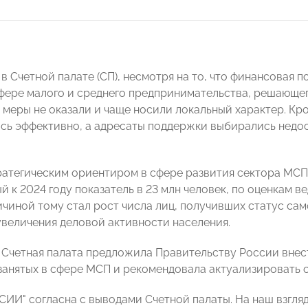
 в Счетной палате (СП), несмотря на то, что финансовая
сфере малого и среднего предпринимательства, решающег
меры не оказали и чаще носили локальный характер. Кро
сь эффективно, а адресаты поддержки выбирались недос
атегическим ориентиром в сфере развития сектора МСП я
 к 2024 году показатель в 23 млн человек, по оценкам в
ичиной тому стал рост числа лиц, получивших статус сам
увеличения деловой активности населения.
 Счетная палата предложила Правительству России внест
занятых в сфере МСП и рекомендовала актуализировать 
ИИ" согласна с выводами Счетной палаты. На наш взгля