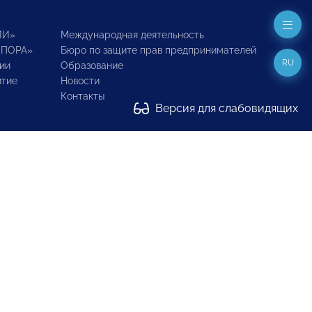
ИИ»
Международная деятельность
ОПОРА»
Бюро по защите прав предпринимателей
RU
ии
Образование
итие
Новости
Контакты
Версия для слабовидящих