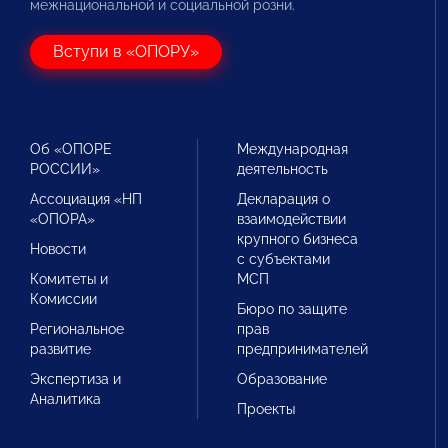
межнациональной и социальной розни.
Вступи в «ОПОРУ»
Об «ОПОРЕ
Международная
РОССИИ»
деятельность
Ассоциация «НП
Декларация о
«ОПОРА»
взаимодействии
крупного бизнеса
Новости
с субъектами
Комитеты и
МСП
Комиссии
Бюро по защите
Региональное
прав
развитие
предпринимателей
Экспертиза и
Образование
Аналитика
Проекты