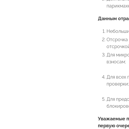
парикмахе
Данным отра
Небольшие
Отсрочка 
отсрочкой
Для микро
взносам;
Для всех 
проверки;
Для предс
блокирово
Уважаемые п
первую очере