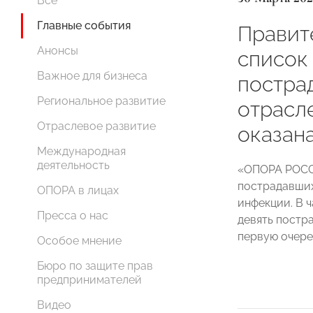
Все
Главные события
Правит
Анонсы
список
Важное для бизнеса
постра
Региональное развитие
отрасл
Отраслевое развитие
оказан
Международная
деятельность
«ОПОРА РОССИ
пострадавших
ОПОРА в лицах
инфекции. В 
Пресса о нас
девять постр
первую очере
Особое мнение
Бюро по защите прав
предпринимателей
Видео