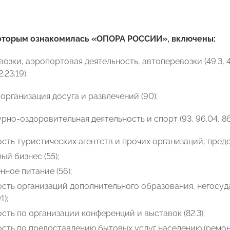
 которым ознакомилась «ОПОРА РОССИИ», включены:
зки, аэропортовая деятельность, автоперевозки (49.3, 49.4, 5
2.23.19);
 организация досуга и развлечений (90);
рно-оздоровительная деятельность и спорт (93, 96.04, 86.
сть туристических агентств и прочих организаций, предо
ый бизнес (55);
ное питание (56);
ость организаций дополнительного образования, негосу
1);
сть по организации конференций и выставок (82.3);
сть по предоставлению бытовых услуг населению (ремонт