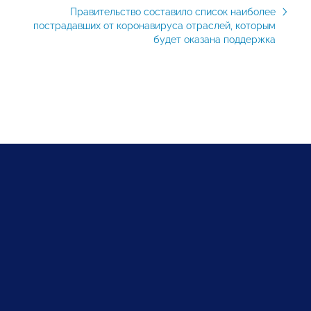
Правительство составило список наиболее
пострадавших от коронавируса отраслей, которым
будет оказана поддержка