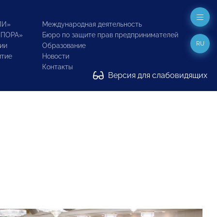
ИИ»
Международная деятельность
ОПОРА»
Бюро по защите прав предпринимателей
RU
ии
Образование
итие
Новости
Контакты
Версия для слабовидящих