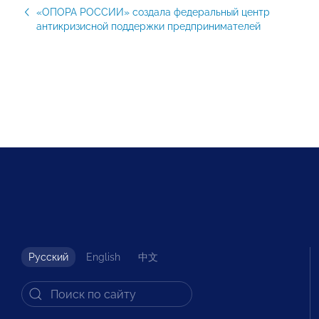
«ОПОРА РОССИИ» создала федеральный центр
антикризисной поддержки предпринимателей
Русский
English
中文