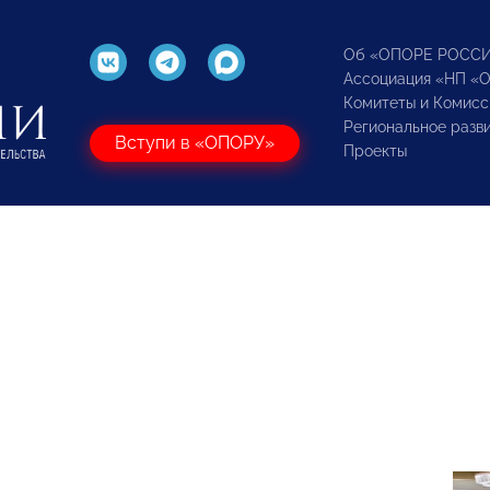
Об «ОПОРЕ РОСС
Ассоциация «НП «
Комитеты и Комисс
Региональное разв
Вступи в «ОПОРУ»
Проекты