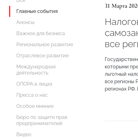
Все
31 Марта 202
Главные события
Налого
Анонсы
самоза
Важное для бизнеса
все ре
Региональное развитие
Отраслевое развитие
Государствен
которыми пре
Международная
деятельность
льготный нал
все регионы Р
ОПОРА в лицах
регионах РФ. 
Пресса о нас
Особое мнение
Бюро по защите прав
предпринимателей
Видео