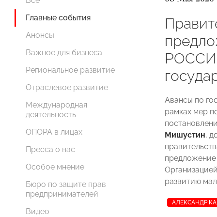
Все
Главные события
Правит
Анонсы
предл
Важное для бизнеса
РОССИИ
Региональное развитие
госуда
Отраслевое развитие
Авансы по го
Международная
рамках мер п
деятельность
постановлен
ОПОРА в лицах
Мишустин
, 
правительств
Пресса о нас
предложение
Особое мнение
Организацией
развитию мал
Бюро по защите прав
предпринимателей
АЛЕКСАНДР К
Видео