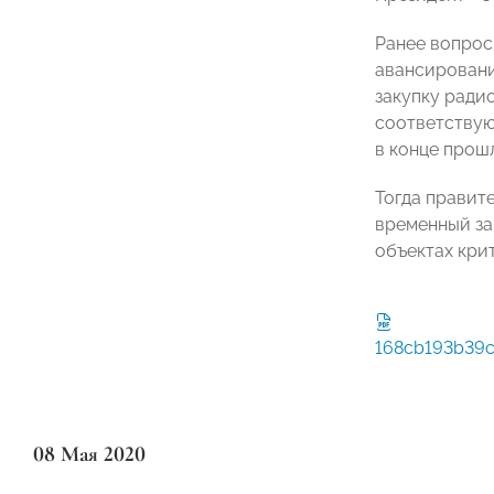
Ранее вопрос
авансировани
закупку ради
соответствую
в конце прошл
Тогда правит
временный зап
объектах кри
168cb193b39c
08 Мая 2020