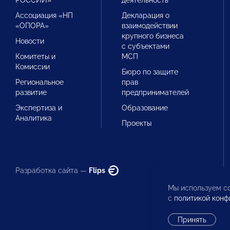
РОССИИ»
деятельность
Ассоциация «НП
Декларация о
«ОПОРА»
взаимодействии
крупного бизнеса
Новости
с субъектами
Комитеты и
МСП
Комиссии
Бюро по защите
Региональное
прав
развитие
предпринимателей
Экспертиза и
Образование
Аналитика
Проекты
Разработка сайта —
Flips
Мы используем co
с
политикой конф
Принять