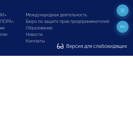
ИИ»
Международная деятельность
ОПОРА»
Бюро по защите прав предпринимателей
RU
ии
Образование
итие
Новости
Контакты
Версия для слабовидящих