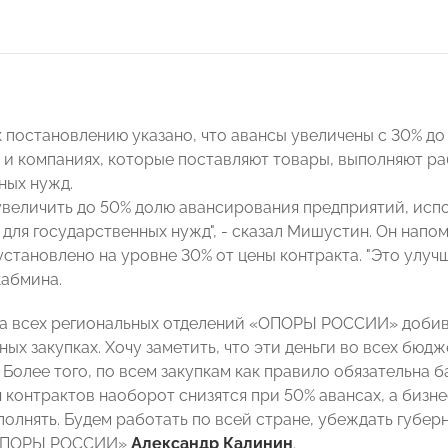
 постановлению указано, что авансы увеличены с 30% до 
 и компаниях, которые поставляют товары, выполняют ра
ных нужд.
увеличить до 50% долю авансирования предприятий, исп
 для государственных нужд", - сказал Мишустин. Он напом
установлено на уровне 30% от цены контракта. "Это улу
кабмина.
ча всех региональных отделений «ОПОРЫ РОССИИ» добив
ых закупках. Хочу заметить, что эти деньги во всех бюдж
 Более того, по всем закупкам как правило обязательна б
контрактов наоборот снизятся при 50% авансах, а бизнес
полнять. Будем работать по всей стране, убеждать губер
«ОПОРЫ РОССИИ»
Александр Калинин
.