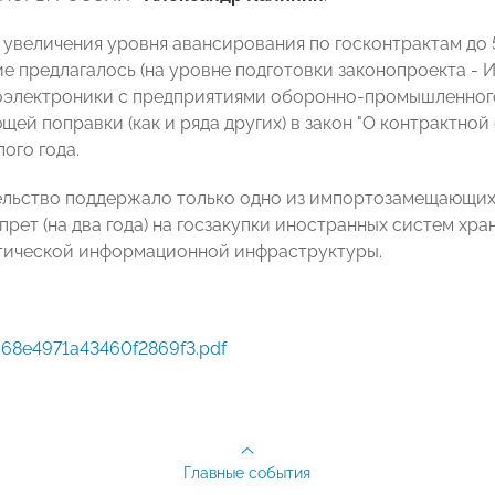
 увеличения уровня авансирования по госконтрактам до 
е предлагалось (на уровне подготовки законопроекта - И
оэлектроники с предприятиями оборонно-промышленного 
щей поправки (как и ряда других) в закон "О контрактно
ого года.
ельство поддержало только одно из импортозамещающих
рет (на два года) на госзакупки иностранных систем хра
тической информационной инфраструктуры.
68e4971a43460f2869f3.pdf
Главные события