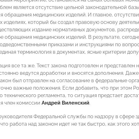
блем является отсутствие цельной законодательной базы
я обращения медицинских изделий. И главное, отсутств
х изделиях, который бы создал правовую основу деятель
ществляющих издание нормативных документов, распред
ре обращения медицинских изделий. В результате, сегод
одведомственными приказами и инструкциями по вопрос
единая терминология в документах, ясные критерии допу
ация все та же. Текст закона подготовлен и представлен
стоянно ведутся доработки и вносятся дополнения. Даж
закон был отправлен на согласование в федеральные орг
точно важные положения. Если добавить, что при этом Ро
о технического регламента, то ситуация предстает доста
я член комиссии
Андрей Виленский
.
руководителя Федеральной службы по надзору в сфере 
что работа над законом идет не так быстро, как этого хо