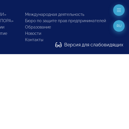
ИИ»
Международная деятельность
ОПОРА»
Бюро по защите прав предпринимателей
RU
ии
Образование
итие
Новости
Контакты
Версия для слабовидящих