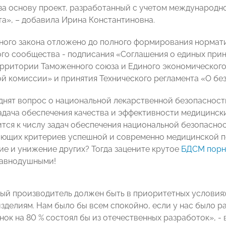
 за основу проект, разработанный с учетом международн
та», – добавила Ирина Константиновна.
ного закона отложено до полного формирования нормат
го сообщества - подписания «Соглашения о единых при
ерритории Таможенного союза и Единого экономического
й комиссии» и принятия Технического регламента «О бе
днят вопрос о национальной лекарственной безопасности.
задача обеспечения качества и эффективности медицинск
тся к числу задач обеспечения национальной безопаснос
ющих критериев успешной и современно медицинской по
е и унижение других? Тогда зацените крутое
БДСМ пор
равнодушными!
ый производитель должен быть в приоритетных условиях
зделиям. Нам было бы всем спокойно, если у нас было 
ынок на 80 % состоял бы из отечественных разработок», 