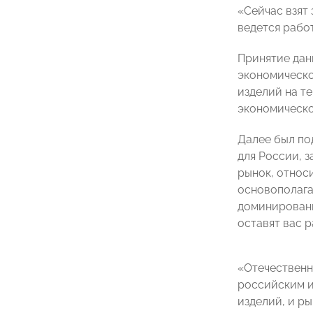
«Сейчас взят
ведется рабо
Принятие дан
экономическо
изделий на т
экономическо
Далее был по
для России, 
рынок, относи
основополага
доминировани
оставят вас 
«Отечественн
российским и
изделий, и р