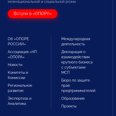
межнациональной и социальной розни.
Вступи в «ОПОРУ»
Об «ОПОРЕ
Международная
РОССИИ»
деятельность
Ассоциация «НП
Декларация о
«ОПОРА»
взаимодействии
крупного бизнеса
Новости
с субъектами
Комитеты и
МСП
Комиссии
Бюро по защите
Региональное
прав
развитие
предпринимателей
Экспертиза и
Образование
Аналитика
Проекты