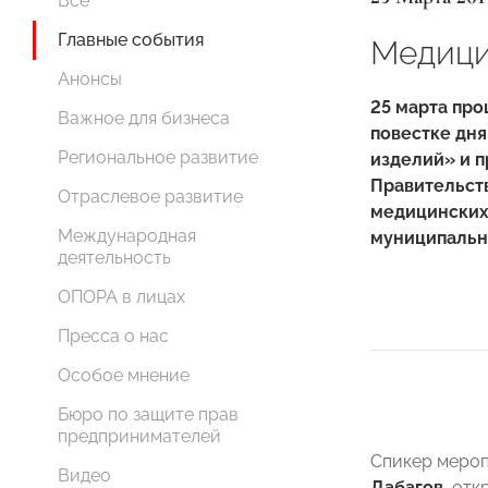
Все
Главные события
Медици
Анонсы
25 марта пр
Важное для бизнеса
повестке дн
Региональное развитие
изделий» и 
Правительств
Отраслевое развитие
медицинских
Международная
муниципальн
деятельность
ОПОРА в лицах
Пресса о нас
Особое мнение
Бюро по защите прав
предпринимателей
Спикер меро
Видео
Дабагов
, от