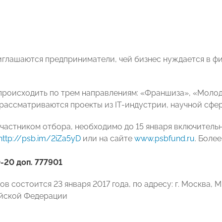
иглашаются предприниматели, чей бизнес нуждается в ф
происходить по трем направлениям: «Франшиза», «Моло
 рассматриваются проекты из IT-индустрии, научной сфе
участником отбора, необходимо до 15 января включитель
http://psb.im/2iZa5yD
или на сайте
www.psbfund.ru
. Боле
0-20 доп. 777901
в состоится 23 января 2017 года, по адресу: г. Москва, М
ийской Федерации