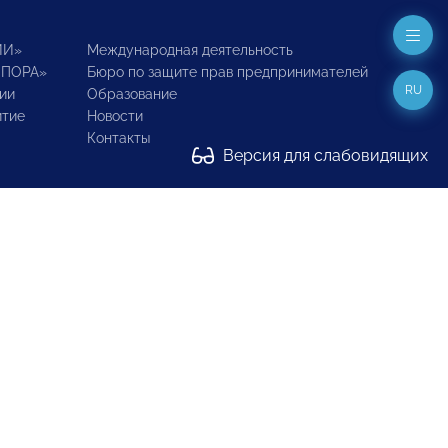
ИИ»
Международная деятельность
ОПОРА»
Бюро по защите прав предпринимателей
RU
ии
Образование
итие
Новости
Контакты
Версия для слабовидящих