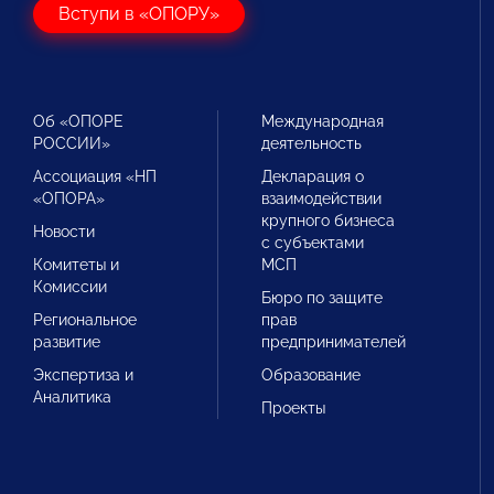
Вступи в «ОПОРУ»
Об «ОПОРЕ
Международная
РОССИИ»
деятельность
Ассоциация «НП
Декларация о
«ОПОРА»
взаимодействии
крупного бизнеса
Новости
с субъектами
Комитеты и
МСП
Комиссии
Бюро по защите
Региональное
прав
развитие
предпринимателей
Экспертиза и
Образование
Аналитика
Проекты