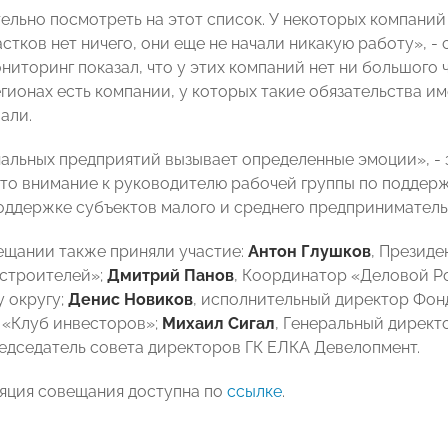
ельно посмотреть на этот список. У некоторых компаний
стков нет ничего, они еще не начали никакую работу», -
ниторинг показал, что у этих компаний нет ни большого 
гионах есть компании, у которых такие обязательства им
али.
нальных предприятий вызывает определенные эмоции», - 
это внимание к руководителю рабочей группы по поддер
оддержке субъектов малого и среднего предприниматель
ещании также приняли участие:
Антон Глушков
, Презид
строителей»;
Дмитрий Панов
, Координатор «Деловой Р
 округу;
Денис Новиков
, исполнительный директор Фон
 «Клуб инвесторов»;
Михаил Сигал
, Генеральный директ
редседатель совета директоров ГК ЕЛКА Девелопмент.
яция совещания доступна по
ссылке
.