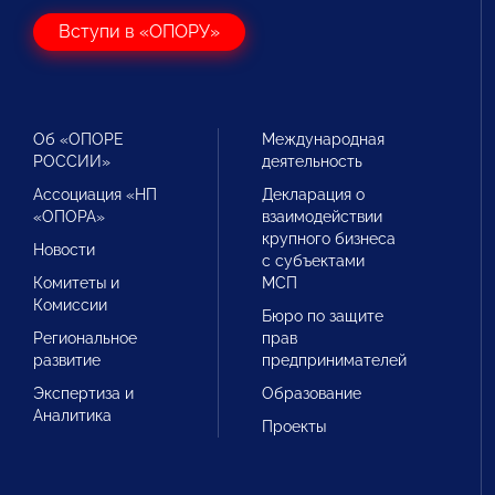
Вступи в «ОПОРУ»
Об «ОПОРЕ
Международная
РОССИИ»
деятельность
Ассоциация «НП
Декларация о
«ОПОРА»
взаимодействии
крупного бизнеса
Новости
с субъектами
Комитеты и
МСП
Комиссии
Бюро по защите
Региональное
прав
развитие
предпринимателей
Экспертиза и
Образование
Аналитика
Проекты