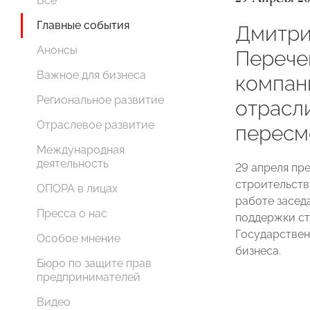
Все
Главные события
Дмитри
Анонсы
Перече
Важное для бизнеса
компан
Региональное развитие
отрасл
Отраслевое развитие
пересм
Международная
деятельность
29 апреля п
строительст
ОПОРА в лицах
работе засед
Пресса о нас
поддержки ст
Государствен
Особое мнение
бизнеса.
Бюро по защите прав
предпринимателей
Видео