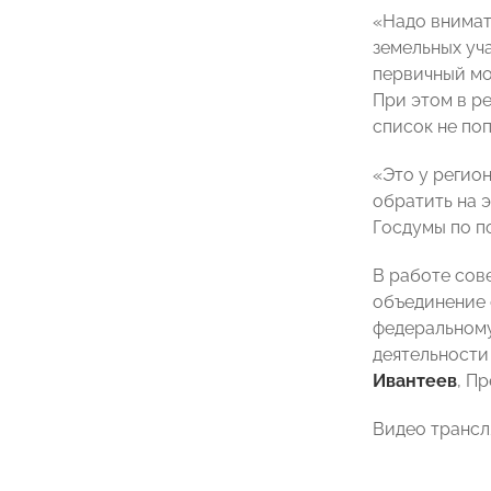
«Надо внимат
земельных уча
первичный мо
При этом в ре
список не поп
«Это у регио
обратить на 
Госдумы по п
В работе сов
объединение 
федеральному
деятельности
Ивантеев
, П
Видео трансл