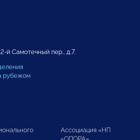
 2-й Самотечный пер., д.7.
деления
а рубежом
ионального
Ассоциация «НП
«ОПОРА»