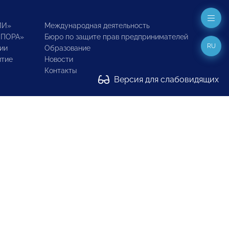
ИИ»
Международная деятельность
ОПОРА»
Бюро по защите прав предпринимателей
RU
ии
Образование
итие
Новости
Контакты
Версия для слабовидящих