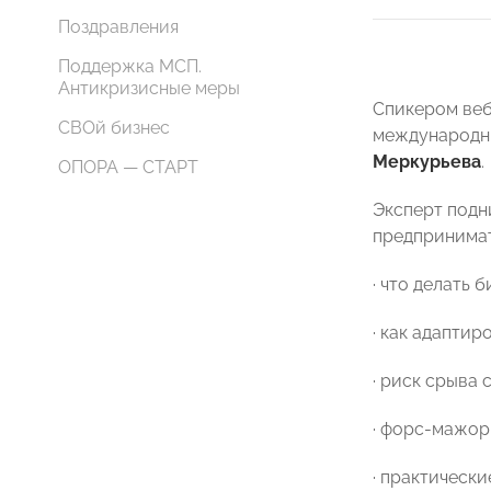
Поздравления
Поддержка МСП.
Антикризисные меры
Спикером веб
СВОй бизнес
международны
Меркурьева
.
ОПОРА — СТАРТ
Эксперт подн
предпринима
· что делать 
· как адаптир
· риск срыва 
· форс-мажор:
· практическ