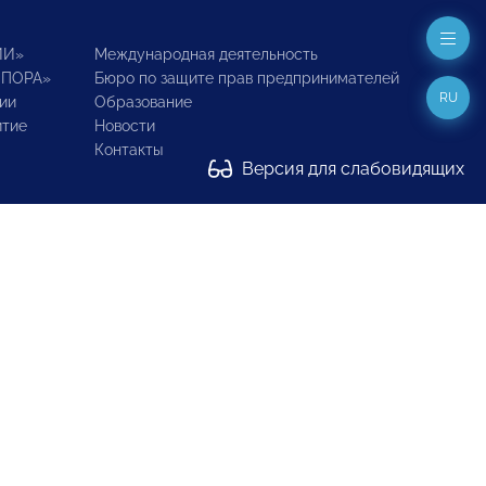
ИИ»
Международная деятельность
ОПОРА»
Бюро по защите прав предпринимателей
RU
ии
Образование
итие
Новости
Контакты
Версия для слабовидящих