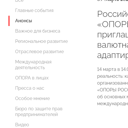
Все
Главные события
Россий
Анонсы
«ОПОР
Важное для бизнеса
пригла
Региональное развитие
валютна
Отраслевое развитие
адапти
Международная
деятельность
14 марта в 1
реальность: к
ОПОРА в лицах
организованн
Пресса о нас
«ОПОРЫ РОСС
об основных 
Особое мнение
международно
Бюро по защите прав
предпринимателей
Видео