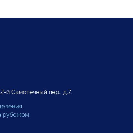
 2-й Самотечный пер., д.7.
деления
а рубежом