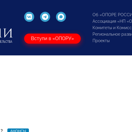
Об «ОПОРЕ РОСС
Ассоциация «НП «
Комитеты и Комисс
Региональное разв
Вступи в «ОПОРУ»
Проекты
22
АНОНСЫ