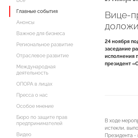
Все
Главные события
Вице-п
Анонсы
доложи
Важное для бизнеса
24 ноября п
Региональное развитие
заседание ра
Отраслевое развитие
исполнения п
президент «
Международная
деятельность
ОПОРА в лицах
Пресса о нас
Особое мнение
Бюро по защите прав
В ходе мероп
предпринимателей
истекли, вып
Видео
Президента -