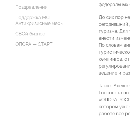
федеральных 
Поздравления
До сих пор н
Поддержка МСП.
Антикризисные меры
сегодняшний 
туризма. Для 
СВОй бизнес
внести измен
ОПОРА — СТАРТ
По словам ви
туристическо
кемпингов, о
регулировани
ведение и раз
Также Алексе
Госсовета по
«ОПОРА РОССИ
котором уже 
работе все р