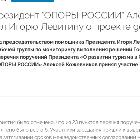
резидент "ОПОРЫ РОССИИ" Ал
л Игорю Левитину о проекте g
од председательством помощника Президента Игоря Ле
бочей группы по мониторингу выполнения решений Го
еречня поручений Президента «О развитии туризма в
ОПОРЫ РОССИИ» Алексей Кожевников принял участие в
риятия было отмечено, что из 23 пунктов перечня поруче
олнено было всего 6. Участники заседания пришли к выво
 в затягивании сроков межведомственных согласований 