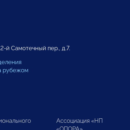
 2-й Самотечный пер., д.7.
деления
а рубежом
ионального
Ассоциация «НП
«ОПОРА»