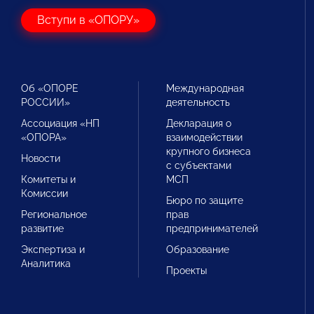
Вступи в «ОПОРУ»
Об «ОПОРЕ
Международная
РОССИИ»
деятельность
Ассоциация «НП
Декларация о
«ОПОРА»
взаимодействии
крупного бизнеса
Новости
с субъектами
Комитеты и
МСП
Комиссии
Бюро по защите
Региональное
прав
развитие
предпринимателей
Экспертиза и
Образование
Аналитика
Проекты