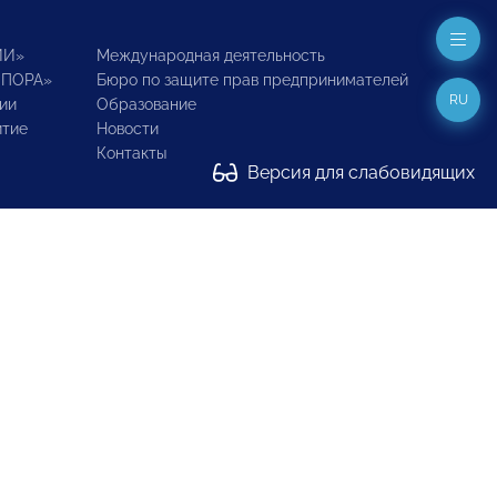
ИИ»
Международная деятельность
ОПОРА»
Бюро по защите прав предпринимателей
RU
ии
Образование
итие
Новости
Контакты
Версия для слабовидящих