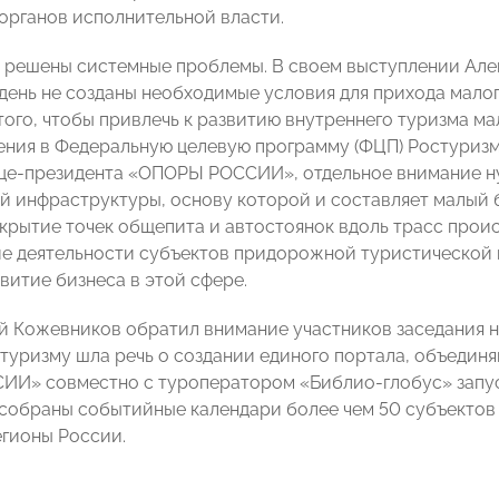
органов исполнительной власти.
е решены системные проблемы. В своем выступлении Але
день не созданы необходимые условия для прихода мало
того, чтобы привлечь к развитию внутреннего туризма ма
ения в Федеральную целевую программу (ФЦП) Ростуризм
це-президента «ОПОРЫ РОССИИ», отдельное внимание 
й инфраструктуры, основу которой и составляет малый б
ткрытие точек общепита и автостоянок вдоль трасс прои
е деятельности субъектов придорожной туристической 
витие бизнеса в этой сфере.
й Кожевников обратил внимание участников заседания на
 туризму шла речь о создании единого портала, объедин
И» совместно с туроператором «Библио-глобус» запу
собраны событийные календари более чем 50 субъектов 
егионы России.