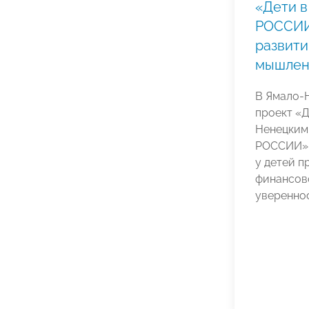
«Дети в
РОССИИ»
развит
мышлени
В Ямало-
проект «Д
Ненецким
РОССИИ».
у детей 
финансов
увереннос