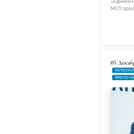
«Единой 
МСП прохо
05 Декаб
РЕГИОНАЛ
ЯМАЛО-Н