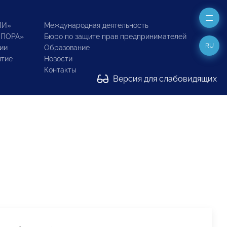
ИИ»
Международная деятельность
ОПОРА»
Бюро по защите прав предпринимателей
RU
ии
Образование
итие
Новости
Контакты
Версия для слабовидящих