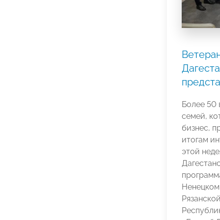
Ветеран
Дагеста
предста
Более 50 
семей, ко
бизнес, п
итогам и
этой неде
Дагестанс
программ
Ненецком 
Рязанской
Республик