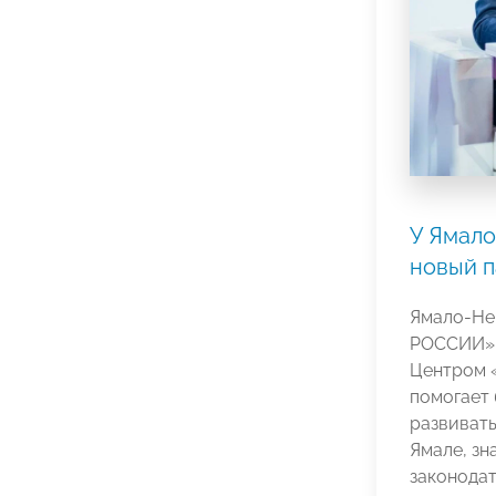
У Ямал
новый 
Ямало-Не
РОССИИ» 
Центром 
помогает
развиват
Ямале, зн
законодат