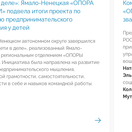
 деле»: Ямало-Ненецкая «ОПОРА
Ко
 подвела итоги проекта по
«О
ию предпринимательского
зв
я у детей
Пре
РОС
Ненецком автономном округе завершился
при
ети в деле», реализованный Ямало-
упр
 региональным отделением «ОПОРЫ
вош
 Инициатива была направлена на развитие
Нат
предпринимательского мышления,
Эль
ой грамотности, самостоятельности,
соц
ти в себе и навыков командной работы.
Кол
Мут