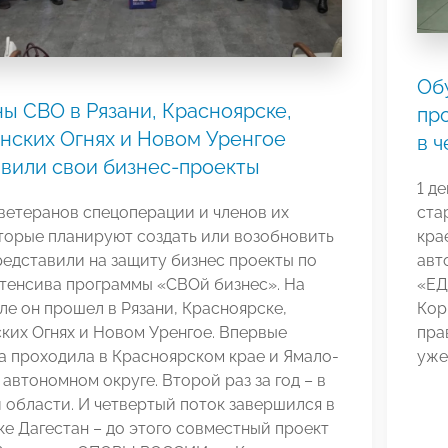
Об
ы СВО в Рязани, Красноярске,
пр
нских Огнях и Новом Уренгое
в 
вили свои бизнес-проекты
1 д
ветеранов спецоперации и членов их
ста
торые планируют создать или возобновить
кра
редставили на защиту бизнес проекты по
авт
нтенсива программы «СВОй бизнес». На
«ЕД
ле он прошел в Рязани, Красноярске,
Кор
ких Огнях и Новом Уренгое. Впервые
пра
а проходила в Красноярском крае и Ямало-
уже
автономном округе. Второй раз за год – в
 области. И четвертый поток завершился в
е Дагестан – до этого совместный проект