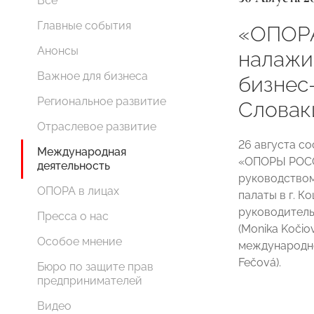
Все
Главные события
«ОПОР
Анонсы
налажи
Важное для бизнеса
бизнес
Региональное развитие
Словак
Отраслевое развитие
26 августа с
Международная
«ОПОРЫ РОС
деятельность
руководство
ОПОРА в лицах
палаты в г. К
руководител
Пресса о нас
(Monika Kočio
Особое мнение
международн
Fečová).
Бюро по защите прав
предпринимателей
Видео