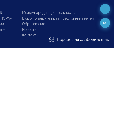
ИИ»
Международная деятельность
ОПОРА»
Бюро по защите прав предпринимателей
RU
ии
Образование
итие
Новости
Контакты
Версия для слабовидящих