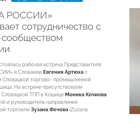
А РОССИИ»
вает сотрудничество с
-сообществом
ии
остоялась рабочая встреча Представителя
СИИ» в Словакии
Евгения Артюха
с
м Словацкой торгово- промышленной
ошица. На встрече присутствовали
ь Словацкой ТПП в Кошице
Моника Кочиова
vá) и руководитель направления
ой торговли
Зузана Фечова
(Zuzana