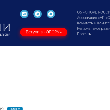
Об «ОПОРЕ РОСС
Ассоциация «НП «
Комитеты и Комисс
Региональное разв
Вступи в «ОПОРУ»
Проекты
19
ВИДЕО