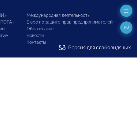
ИИ»
Международная деятельность
ОПОРА»
Бюро по защите прав предпринимателей
RU
ии
Образование
итие
Новости
Контакты
Версия для слабовидящих