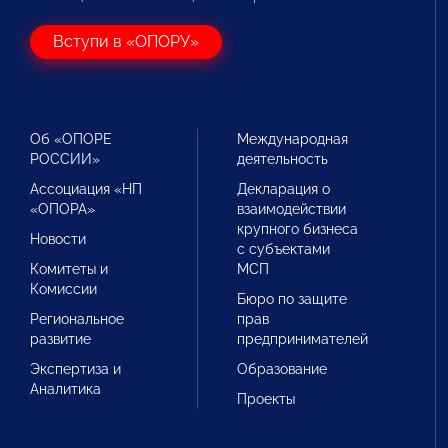
Вступи в «ОПОРУ»
Об «ОПОРЕ
Международная
РОССИИ»
деятельность
Ассоциация «НП
Декларация о
«ОПОРА»
взаимодействии
крупного бизнеса
Новости
с субъектами
Комитеты и
МСП
Комиссии
Бюро по защите
Региональное
прав
развитие
предпринимателей
Экспертиза и
Образование
Аналитика
Проекты