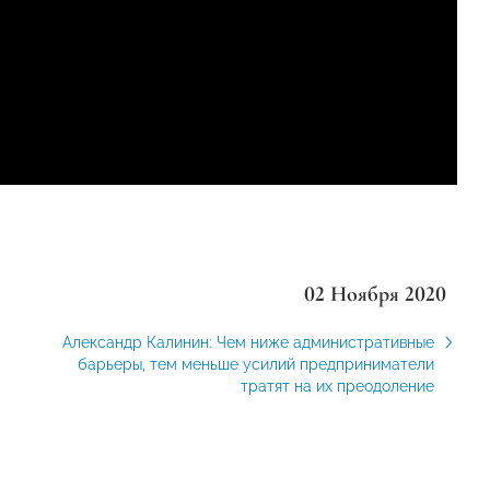
02 Ноября 2020
Александр Калинин: Чем ниже административные
барьеры, тем меньше усилий предприниматели
тратят на их преодоление