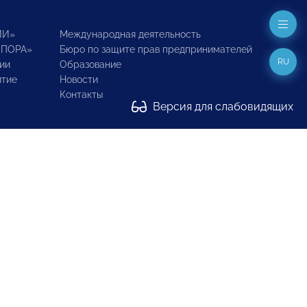
ИИ»
Международная деятельность
ОПОРА»
Бюро по защите прав предпринимателей
RU
ии
Образование
итие
Новости
Контакты
Версия для слабовидящих