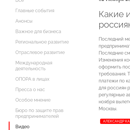
Все
Главные события
Какие 
Анонсы
россия
Важное для бизнеса
Последний ме
Региональное развитие
предпринимат
Отраслевое развитие
Последние см
Изменения ко
Международная
оформить пос
деятельность
требования. 
ОПОРА в лицах
платежи по к
для россиян 
Пресса о нас
регулярные ав
Особое мнение
ноября вылет
Москвы.
Бюро по защите прав
предпринимателей
АЛЕКСАНДР К
Видео