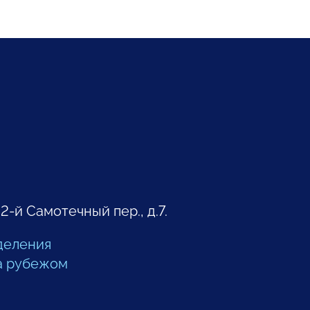
 2-й Самотечный пер., д.7.
деления
а рубежом