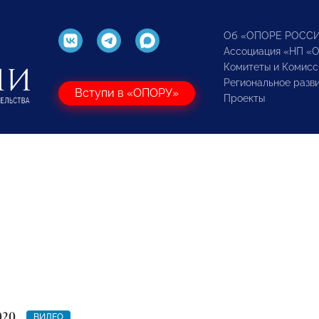
Об «ОПОРЕ РОСС
Ассоциация «НП «
Комитеты и Комисс
Региональное разв
Вступи в «ОПОРУ»
Проекты
020
ВИДЕО