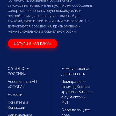
Согласно требованиям российского
законодательства, мы не публикуем сообщения,
содержащие нецензурную лексику и/или
оскорбления, даже в случае замены букв
точками, тире и любыми иными символами. Не
допускаются сообщения, призывающие к
межнациональной и социальной розни.
Вступи в «ОПОРУ»
Об «ОПОРЕ
Международная
РОССИИ»
деятельность
Ассоциация «НП
Декларация о
«ОПОРА»
взаимодействии
крупного бизнеса
Новости
с субъектами
Комитеты и
МСП
Комиссии
Бюро по защите
Региональное
прав