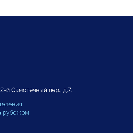
 2-й Самотечный пер., д.7.
деления
а рубежом