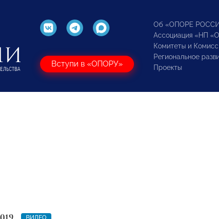
Об «ОПОРЕ РОСС
Ассоциация «НП «
Комитеты и Комисс
Региональное разв
Вступи в «ОПОРУ»
Проекты
2019
ВИДЕО