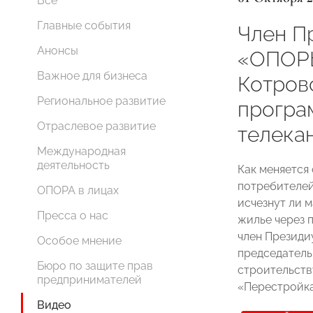
Все
Главные события
Член П
Анонсы
«ОПОР
Важное для бизнеса
Котров
Региональное развитие
програ
Отраслевое развитие
телека
Международная
деятельность
Как меняется
потребителей
ОПОРА в лицах
исчезнут ли м
Пресса о нас
жилье через п
член Презид
Особое мнение
председател
Бюро по защите прав
строительст
предпринимателей
«Перестройка
Видео