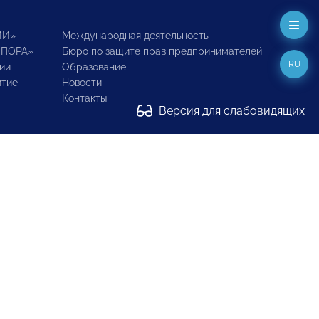
ИИ»
Международная деятельность
ОПОРА»
Бюро по защите прав предпринимателей
RU
ии
Образование
итие
Новости
Контакты
Версия для слабовидящих