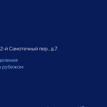
 2-й Самотечный пер., д.7.
деления
а рубежом