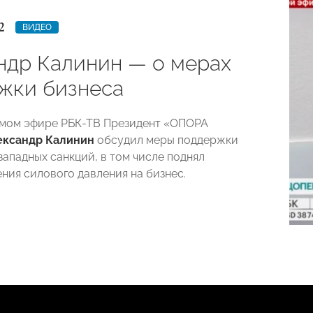
2
ВИДЕО
ндр Калинин — о мерах
жки бизнеса
ямом эфире РБК-ТВ Президент «ОПОРА
ександр Калинин
обсудил меры поддержки
западных санкций, в том числе поднял
ния силового давления на бизнес.