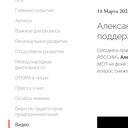
Все
14 Марта 202
Главные события
Анонсы
Алекса
Важное для бизнеса
поддер
Региональное развитие
Сегодня в пр
Отраслевое развитие
РОССИИ»
Ал
Международная
МСП на фоне 
деятельность
вопрос сниже
ОПОРА в лицах
Пресса о нас
Особое мнение
Бюро по защите прав
предпринимателей
Видео