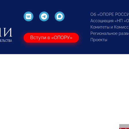
Об «ОПОРЕ РОСС
Ассоциация «НП «
Комитеты и Комисс
Региональное разв
Вступи в «ОПОРУ»
Проекты