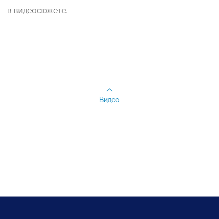
– в видеосюжете.
Видео