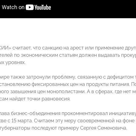
И» считает, что санкцию на арест или применение дру
елей по экономическим статьям должен выдавать прокур
ых уровнях.
фире также затронули проблему, связанную с дефицитом 
установлению фиксированных цен на продукты питания. 
ого завышения цен монополистами. А в сферах, где нет 
сам найдет точки равновесия.
Глава бизнес-объединения прокомментировал инициатив
ве с 15 марта. Считаем эту меру своевременной на фоне
 губернаторы последуют примеру Сергея Семеновича.