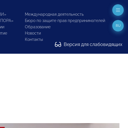
ИИ»
Международная деятельность
ОПОРА»
Бюро по защите прав предпринимателей
RU
ии
Образование
итие
Новости
Контакты
Версия для слабовидящих