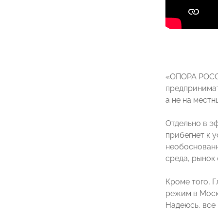
«ОПОРА РОССИ
предпринимат
а не на местн
Отдельно в э
прибегнет к 
необоснованн
среда, рынок 
Кроме того, 
режим в Моск
Надеюсь, все