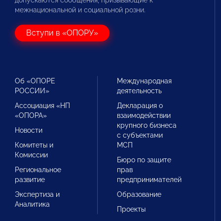
межнациональной и социальной розни.
Вступи в «ОПОРУ»
Об «ОПОРЕ
Международная
РОССИИ»
деятельность
Ассоциация «НП
Декларация о
«ОПОРА»
взаимодействии
крупного бизнеса
Новости
с субъектами
Комитеты и
МСП
Комиссии
Бюро по защите
Региональное
прав
развитие
предпринимателей
Экспертиза и
Образование
Аналитика
Проекты