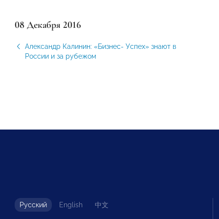
08 Декабря 2016
Александр Калинин: «Бизнес- Успех» знают в
России и за рубежом
Русский
English
中文