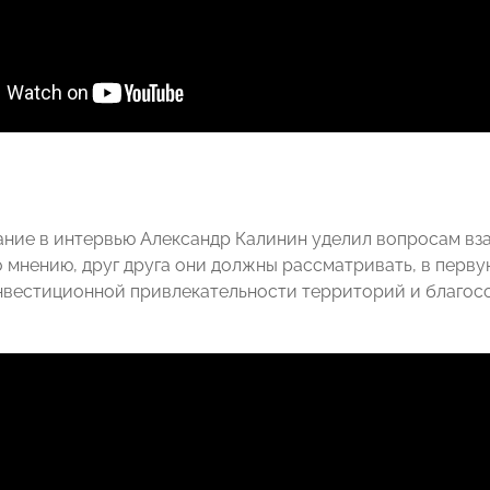
ние в интервью Александр Калинин уделил вопросам вз
о мнению, друг друга они должны рассматривать, в перву
вестиционной привлекательности территорий и благосо