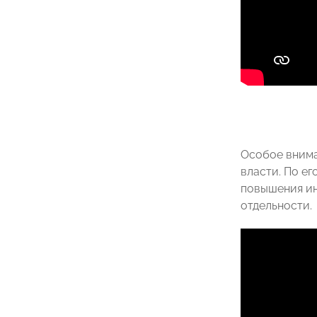
Особое внима
власти. По ег
повышения ин
отдельности.