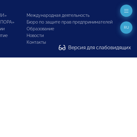
ИИ»
Международная деятельность
ОПОРА»
Бюро по защите прав предпринимателей
RU
ии
Образование
итие
Новости
Контакты
Версия для слабовидящих