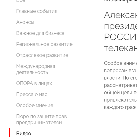
Все
Главные события
Алекса
Анонсы
презид
Важное для бизнеса
РОССИИ
Региональное развитие
телека
Отраслевое развитие
Особое внима
Международная
вопросам вза
деятельность
власти. По ег
ОПОРА в лицах
рассматривать
общей цели 
Пресса о нас
привлекатель
Особое мнение
каждого граж
Бюро по защите прав
предпринимателей
Видео