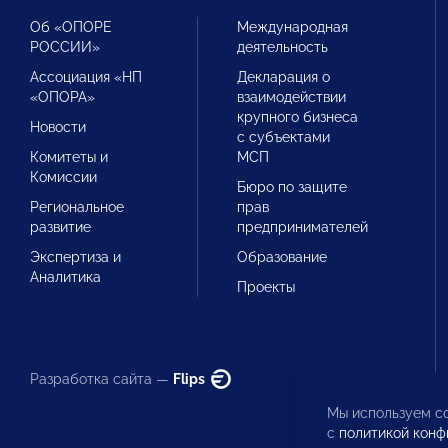
Об «ОПОРЕ
Международная
РОССИИ»
деятельность
Ассоциация «НП
Декларация о
«ОПОРА»
взаимодействии
крупного бизнеса
Новости
с субъектами
Комитеты и
МСП
Комиссии
Бюро по защите
Региональное
прав
развитие
предпринимателей
Экспертиза и
Образование
Аналитика
Проекты
Разработка сайта —
Flips
Мы используем co
с
политикой конф