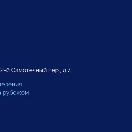
 2-й Самотечный пер., д.7.
деления
а рубежом