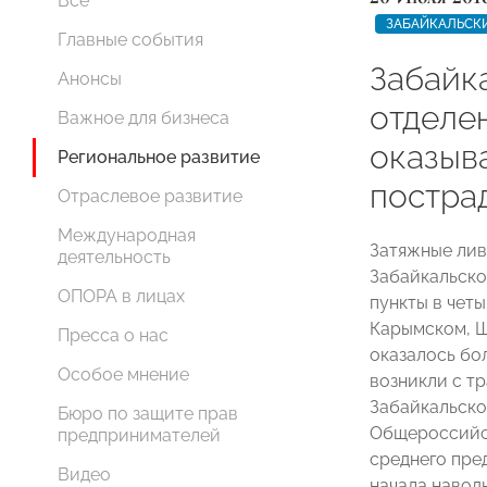
Все
ЗАБАЙКАЛЬСК
Главные события
Забайк
Анонсы
отдел
Важное для бизнеса
оказыв
Региональное развитие
постра
Отраслевое развитие
Международная
Затяжные лив
деятельность
Забайкальско
ОПОРА в лицах
пункты в чет
Карымском, Ш
Пресса о нас
оказалось бо
Особое мнение
возникли с т
Забайкальско
Бюро по защите прав
Общероссийс
предпринимателей
среднего пр
Видео
начала навод