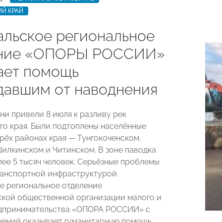
ИЙ КРАЙ
альское региональное
ение «ОПОРЫ РОССИИ»
ает помощь
давшим от наводнения
ни привели 8 июля к разливу рек
го края. Были подтоплены населённые
ырёх районах края — Тунгокоченском,
илкинском и Читинском. В зоне паводка
лее 5 тысяч человек. Серьёзные проблемы
ранспортной инфраструктурой.
е региональное отделение
кой общественной организации малого и
едпринимательства «ОПОРА РОССИИ» с
нений оказывает гуманитарную помощь