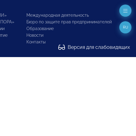
ИИ»
Международная деятельность
ОПОРА»
Бюро по защите прав предпринимателей
RU
ии
Образование
итие
Новости
Контакты
Версия для слабовидящих