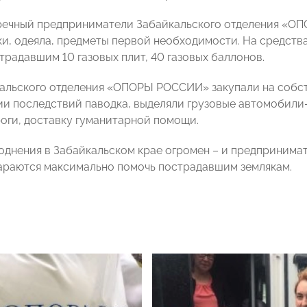
речный предприниматели Забайкальского отделения «О
ки, одеяла, предметы первой необходимости. На средств
традавшим 10 газовых плит, 40 газовых баллонов.
альского отделения «ОПОРЫ РОССИИ» закупали на собст
ии последствий паводка, выделяли грузовые автомобили-
оги, доставку гуманитарной помощи.
однения в Забайкальском крае огромен – и предприним
тараются максимально помочь пострадавшим землякам.