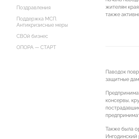
жителям края
Поздравления
также активн
Поддержка МСП.
Антикризисные меры
СВОй бизнес
ОПОРА — СТАРТ
Паводок повр
защитные дам
Предпринимат
консервы, кр
пострадавшие
предпринимат
Также была о
Ингодинский р