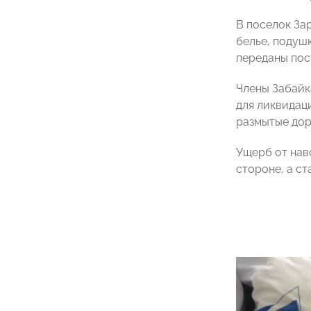
В поселок За
белье, подуш
переданы пос
Члены Забайк
для ликвидац
размытые дор
Ущерб от нав
стороне, а с