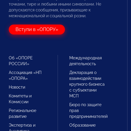
точками, тире и любыми иными символами. Не
допускаются сообщения, призывающие к
межнациональной и социальной розни.
Вступи в «ОПОРУ»
Об «ОПОРЕ
Международная
РОССИИ»
деятельность
Ассоциация «НП
Декларация о
«ОПОРА»
взаимодействии
крупного бизнеса
Новости
с субъектами
Комитеты и
МСП
Комиссии
Бюро по защите
Региональное
прав
развитие
предпринимателей
Экспертиза и
Образование