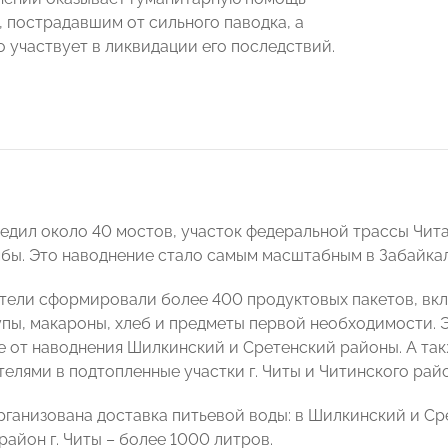
, пострадавшим от сильного паводка, а
о участвует в ликвидации его последствий.
едил около 40 мостов, участок федеральной трассы Чит
бы. Это наводнение стало самым масштабным в Забайкаль
ели сформировали более 400 продуктовых пакетов, включ
упы, макароны, хлеб и предметы первой необходимости. 
 от наводнения Шилкинский и Сретенский районы. А та
елями в подтопленные участки г. Читы и Читинского райо
рганизована доставка питьевой воды: в Шилкинский и Ср
айон г. Читы – более 1000 литров.