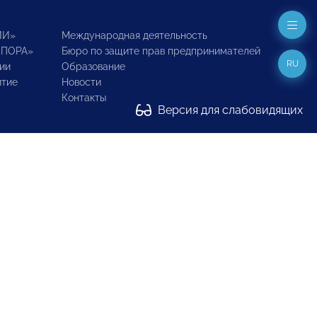
ИИ»
Международная деятельность
ОПОРА»
Бюро по защите прав предпринимателей
RU
ии
Образование
итие
Новости
Контакты
Версия для слабовидящих