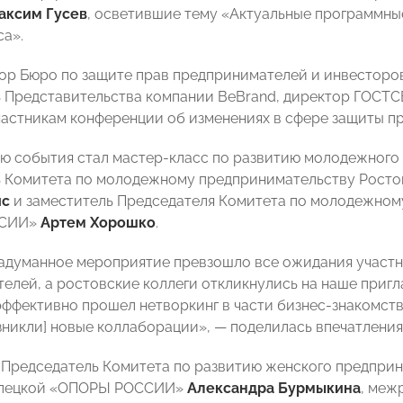
аксим
Гусев
, осветившие тему «Актуальные программны
са».
тор Бюро по защите прав предпринимателей и инвесто
 Представительства компании BeBrand, директор ГОСТС
частникам конференции об изменениях в сфере защиты п
ю события стал мастер-класс по развитию молодежного
ь Комитета по молодежному предпринимательству Рос
ис
и заместитель Председателя Комитета по молодежном
ССИИ»
Артем Хорошко
.
 задуманное мероприятие превзошло все ожидания участн
елей, а ростовские коллеги откликнулись на наше пригл
эффективно прошел нетворкинг в части бизнес-знакомств
зникли] новые коллаборации», — поделилась впечатления
 Председатель Комитета по развитию женского предприн
ипецкой «ОПОРЫ РОССИИ»
Александра Бурмыкина
, меж