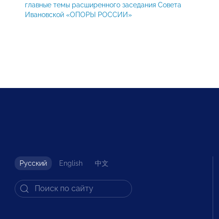
главные темы расширенного заседания Совета
Ивановской «ОПОРЫ РОССИИ»
Русский
English
中文