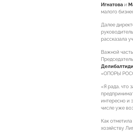
Игнатова
и
М
малого бизне
Далее дирек
руководитель
рассказала у
Важной часть
Председател
Делибалтид
«ОПОРЫ РО
«Я рада, что
предпринимат
интересно и 
числе уже во
Как отметила
хозяйству Л