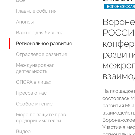
Все
ВОРОНЕЖСКАЯ
Главные события
Вороне
Анонсы
РОССИ
Важное для бизнеса
конфер
Региональное развитие
развит
Отраслевое развитие
межрег
Международная
деятельность
взаимо
ОПОРА в лицах
На площадке 
Пресса о нас
состоялась М
Особое мнение
развития МСП
взаимодейств
Бюро по защите прав
Воронежское
предпринимателей
Участие в ме
Видео
региональны