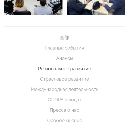
全部
Главные события
Анонсы
Региональное развитие
Отраслевое развитие
Международная деятельность
ОПОРА в лицах
Пресса о нас
Особое мнение