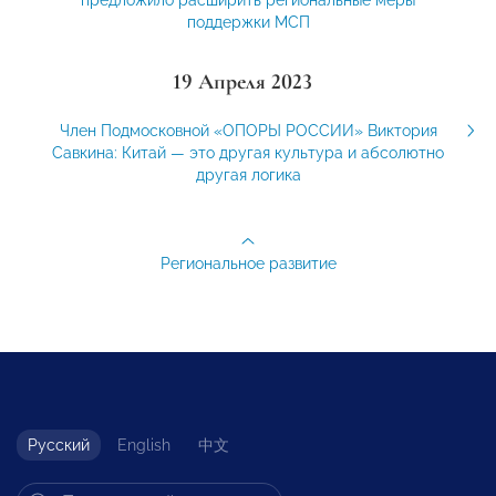
поддержки МСП
19 Апреля 2023
Член Подмосковной «ОПОРЫ РОССИИ» Виктория
Савкина: Китай — это другая культура и абсолютно
другая логика
Региональное развитие
Русский
English
中文