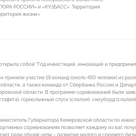
ОПОРА РОССИИ» и «КУЗБАСС»: Территория
рритория жизни»
открыла собой "Год инвестиций, инноваций и предприним
и приняли участие 19 команд (около 450 человек) из ра
области, а также команда от Сбербанка России и Депар
еровской области. В программе соревнований были заяв
тафета), горнолыжный спуск (слалом), сноуборд (слалом)
заместитель Губернатора Кемеровской области по инвес
портивных соревнованиях позволяет каждому из вас почу
тает ради общей цели – развитие малого и среднего бизн