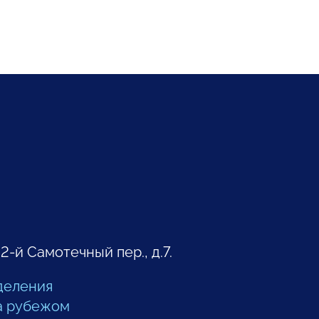
 2-й Самотечный пер., д.7.
деления
а рубежом