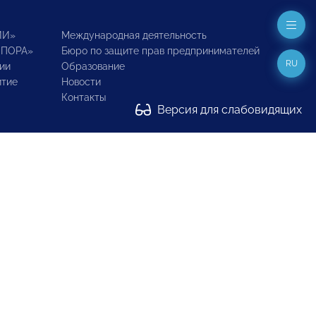
ИИ»
Международная деятельность
ОПОРА»
Бюро по защите прав предпринимателей
RU
ии
Образование
итие
Новости
Контакты
Версия для слабовидящих