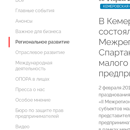
Все
КЕМЕРОВСКАЯ 
Главные события
В Кеме
Анонсы
состояла
Важное для бизнеса
Межрег
Региональное развитие
Спарта
Отраслевое развитие
малого
Международная
деятельность
предпр
ОПОРА в лицах
2 февраля 201
Пресса о нас
празднования
Особое мнение
«II Межрегио
субъектов ма
Бюро по защите прав
представите
предпринимателей
предпринимат
Видео
в рамках мен