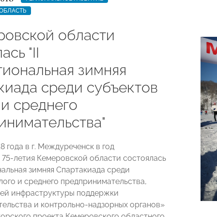
ОБЛАСТЬ
ровской области
сь "II
иональная зимняя
киада среди субъектов
 и среднего
инимательства"
8 года в г. Междуреченск в год
 75-летия Кемеровской области состоялась
нальная зимняя Спартакиада среди
лого и среднего предпринимательства,
лей инфраструктуры поддержки
ельства и контрольно-надзорных органов»
торского проекта Кемеровского областного