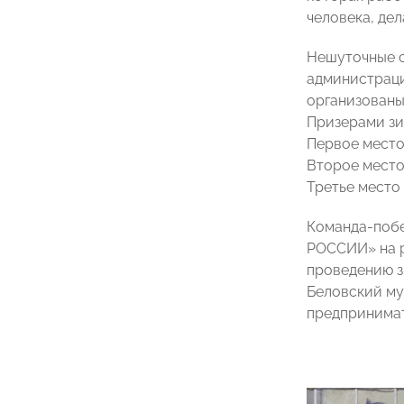
человека, дел
Нешуточные с
администраци
организованы
Призерами зи
Первое место
Второе место
Третье место
Команда-побе
РОССИИ» на р
проведению з
Беловский му
предпринимат