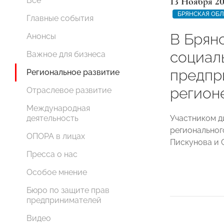
13 Ноября 20
Все
БРЯНСКАЯ ОБЛ
Главные события
В Брян
Анонсы
социал
Важное для бизнеса
предпр
Региональное развитие
регион
Отраслевое развитие
Международная
Участником д
деятельность
регионально
ОПОРА в лицах
Пискунова и 
Пресса о нас
Особое мнение
Бюро по защите прав
предпринимателей
Видео