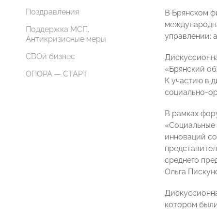
Поздравления
В Брянском ф
международна
Поддержка МСП.
управлении: 
Антикризисные меры
СВОй бизнес
Дискуссионна
«Брянский об
ОПОРА — СТАРТ
К участию в 
социально-ор
В рамках фор
«Социальные 
инноваций со
представител
среднего пре
Ольга Пискун
Дискуссионна
котором были