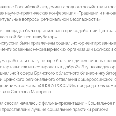
илиале Российской академии народного хозяйства и гос
я научно-практическая конференция «Традиции и иннов
актуальные вопросы региональной безопасности».
я площадка была организована при содействии Центра 
ластной бизнес-инкубатор».
дискуссии были привлечены социально-ориентированные
иентированных некоммерческих организаций Брянской о
ума работали сразу четыре больших дискуссионных площа
стартапы: как инвестировать в добро?» Эту площадку о
циальной сферы Брянского областного бизнес-инкубато
и Брянского регионального отделения общероссийской 
дпринимательства «ОПОРА РОССИИ», председатель коми
ова и Светлана Макарова.
я сессия началась с фильма-презентации «Социальное п
 представлены лучшие социальные практики региона.