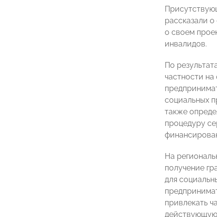
Присутствующ
рассказали о
о своем прое
инвалидов.
По результат
частности на
предпринимат
социальных п
также опреде
процедуру се
финансирован
На региональ
получение гр
для социальн
предпринимат
привлекать ч
действующую