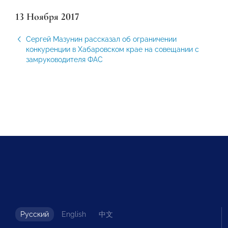
13 Ноября 2017
Сергей Мазунин рассказал об ограничении
конкуренции в Хабаровском крае на совещании с
замруководителя ФАС
Русский
English
中文