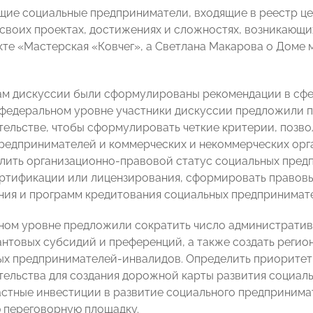
ие социальные предприниматели, входящие в реестр це
 своих проектах, достижениях и сложностях, возникающих
кте «Мастерская «Ковчег», а Светлана Макарова о Доме
ам дискуссии были сформулированы рекомендации в сфе
 федеральном уровне участники дискуссии предложили 
ельстве, чтобы сформулировать четкие критерии, позво
редпринимателей и коммерческих и некоммерческих орган
лить организационно-правовой статус социальных пред
ртификации или лицензирования, сформировать правов
ия и программ кредитования социальных предпринимат
ном уровне предложили сократить число административн
антовых субсидий и преференций, а также создать реги
ых предпринимателей-инвалидов. Определить приоритет
ельства для создания дорожной карты развития социаль
астные инвестиции в развитие социального предпринима
 переговорную площадку.