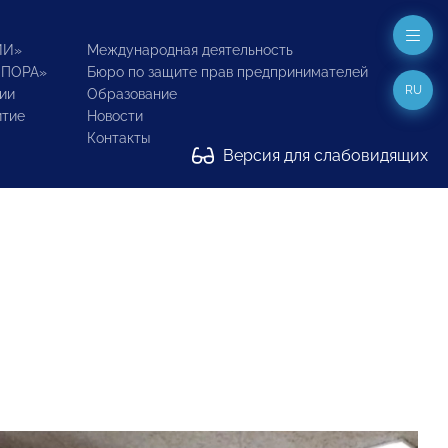
ИИ»
Международная деятельность
ОПОРА»
Бюро по защите прав предпринимателей
RU
ии
Образование
итие
Новости
Контакты
Версия для слабовидящих