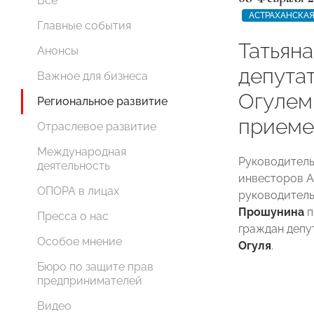
Все
АСТРАХАНСКАЯ
Главные события
Татьян
Анонсы
депута
Важное для бизнеса
Огулем
Региональное развитие
приеме
Отраслевое развитие
Международная
Руководитель
деятельность
инвесторов 
ОПОРА в лицах
руководител
Прошунина
п
Пресса о нас
граждан депу
Особое мнение
Огуля
.
Бюро по защите прав
предпринимателей
Видео