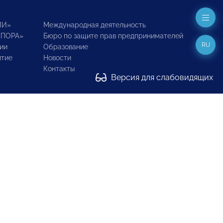
ИИ»
Международная деятельность
ОПОРА»
Бюро по защите прав предпринимателей
RU
ии
Образование
итие
Новости
Контакты
Версия для слабовидящих