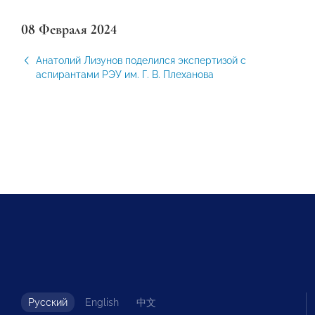
08 Февраля 2024
Анатолий Лизунов поделился экспертизой с
аспирантами РЭУ им. Г. В. Плеханова
Русский
English
中文