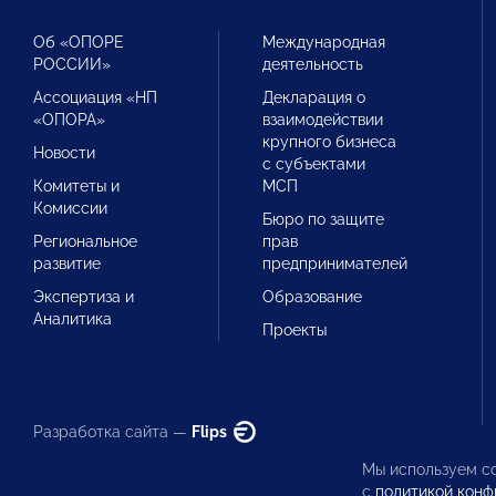
Об «ОПОРЕ
Международная
РОССИИ»
деятельность
Ассоциация «НП
Декларация о
«ОПОРА»
взаимодействии
крупного бизнеса
Новости
с субъектами
Комитеты и
МСП
Комиссии
Бюро по защите
Региональное
прав
развитие
предпринимателей
Экспертиза и
Образование
Аналитика
Проекты
Разработка сайта —
Flips
Мы используем co
с
политикой конф