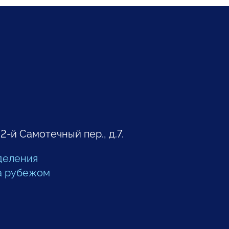
 2-й Самотечный пер., д.7.
деления
а рубежом