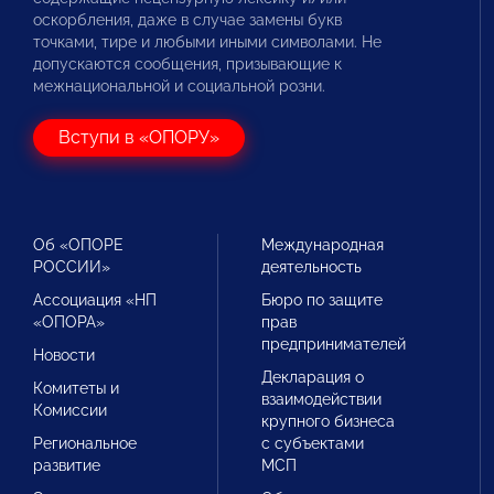
оскорбления, даже в случае замены букв
точками, тире и любыми иными символами. Не
допускаются сообщения, призывающие к
межнациональной и социальной розни.
Вступи в «ОПОРУ»
Об «ОПОРЕ
Международная
РОССИИ»
деятельность
Ассоциация «НП
Бюро по защите
«ОПОРА»
прав
предпринимателей
Новости
Декларация о
Комитеты и
взаимодействии
Комиссии
крупного бизнеса
Региональное
с субъектами
развитие
МСП