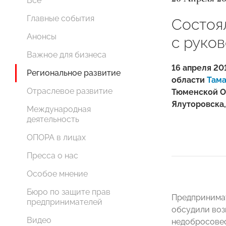
Все
Главные события
Состоя
Анонсы
с руко
Важное для бизнеса
16 апреля 2
Региональное развитие
области
Тама
Отраслевое развитие
Тюменской О
Ялуторовска,
Международная
деятельность
ОПОРА в лицах
Пресса о нас
Особое мнение
Бюро по защите прав
Предпринимат
предпринимателей
обсудили воз
Видео
недобросовес