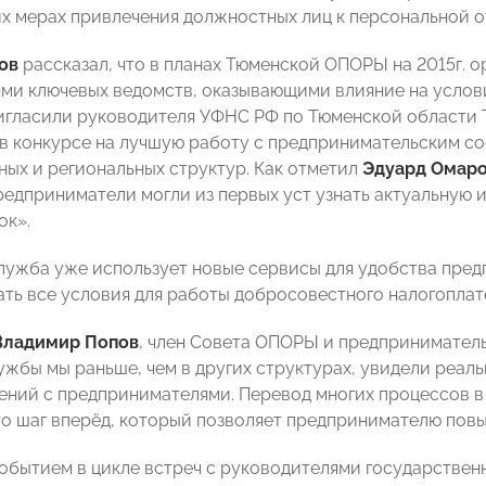
 мерах привлечения должностных лиц к персональной от
ов
рассказал, что в планах Тюменской ОПОРЫ на 2015г. о
ми ключевых ведомств, оказывающими влияние на условия
игласили руководителя УФНС РФ по Тюменской области Т.А
в конкурсе на лучшую работу с предпринимательским с
ных и региональных структур. Как отметил
Эдуард Омар
предприниматели могли из первых уст узнать актуальну
ок».
лужба уже использует новые сервисы для удобства предп
ать все условия для работы добросовестного налогопла
Владимир Попов
, член Совета ОПОРЫ и предприниматель
ужбы мы раньше, чем в других структурах, увидели реал
ний с предпринимателями. Перевод многих процессов в 
то шаг вперёд, который позволяет предпринимателю пов
бытием в цикле встреч с руководителями государственн