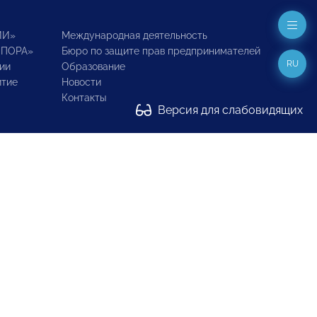
ИИ»
Международная деятельность
ОПОРА»
Бюро по защите прав предпринимателей
RU
ии
Образование
итие
Новости
Контакты
Версия для слабовидящих