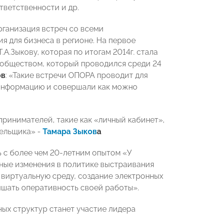
ветственности и др.
рганизация встреч со всеми
 для бизнеса в регионе. На первое
.Зыкову, которая по итогам 2014г. стала
ообществом, который проводился среди 24
ов
: «Такие встречи ОПОРА проводит для
ю информацию и совершали как можно
ринимателей, такие как «личный кабинет»,
тельщика» -
Тамара Зыков
а
 с более чем 20-летним опытом «У
ьные изменения в политике выстраивания
виртуальную среду, создание электронных
ышать оперативность своей работы».
ых структур станет участие лидера