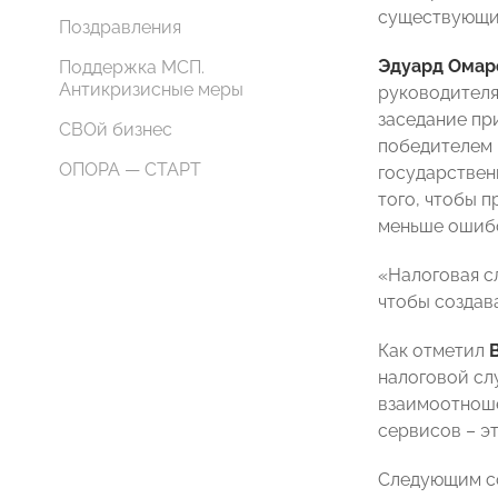
существующих
Поздравления
Эдуард Омар
Поддержка МСП.
Антикризисные меры
руководителя
заседание пр
СВОй бизнес
победителем 
ОПОРА — СТАРТ
государствен
того, чтобы 
меньше ошиб
«Налоговая с
чтобы создав
Как отметил
налоговой сл
взаимоотноше
сервисов – э
Следующим со