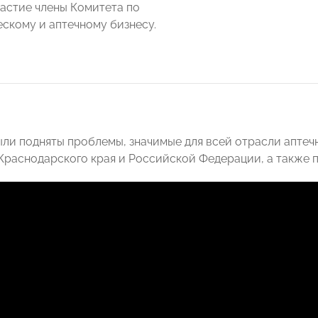
астие члены Комитета по
скому и аптечному бизнесу.
ыли подняты проблемы, значимые для всей отрасли аптеч
Краснодарского края и Российской Федерации, а также п