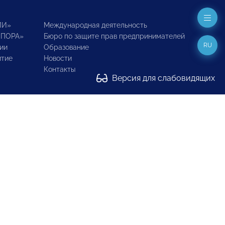
ИИ»
Международная деятельность
ОПОРА»
Бюро по защите прав предпринимателей
RU
ии
Образование
итие
Новости
Контакты
Версия для слабовидящих