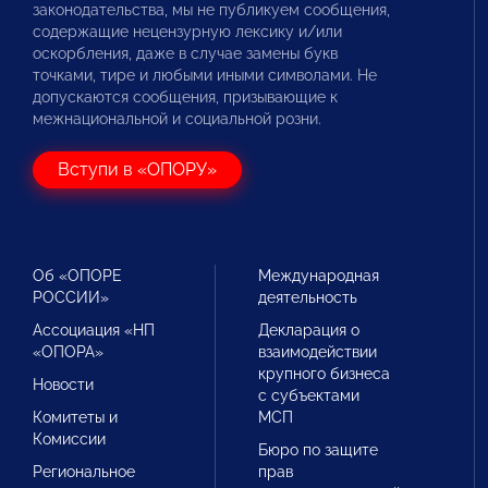
законодательства, мы не публикуем сообщения,
содержащие нецензурную лексику и/или
оскорбления, даже в случае замены букв
точками, тире и любыми иными символами. Не
допускаются сообщения, призывающие к
межнациональной и социальной розни.
Вступи в «ОПОРУ»
Об «ОПОРЕ
Международная
РОССИИ»
деятельность
Ассоциация «НП
Декларация о
«ОПОРА»
взаимодействии
крупного бизнеса
Новости
с субъектами
Комитеты и
МСП
Комиссии
Бюро по защите
Региональное
прав