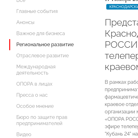
Все
КРАСНОДАРСК
Главные события
Предст
Анонсы
Красно
Важное для бизнеса
РОССИИ
Региональное развитие
телепер
Отраслевое развитие
краевом
Международная
деятельность
В рамках раб
ОПОРА в лицах
предпринимат
Пресса о нас
фармацевтиче
краевое отд
Особое мнение
организации 
Бюро по защите прав
«ОПОРА РОСС
предпринимателей
эфире телепе
"Кубань 24" н
Видео