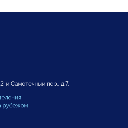
 2-й Самотечный пер., д.7.
деления
а рубежом