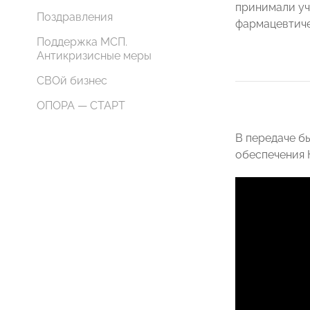
принимали уч
Поздравления
фармацевтиче
Поддержка МСП.
Антикризисные меры
СВОй бизнес
ОПОРА — СТАРТ
В передаче б
обеспечения 