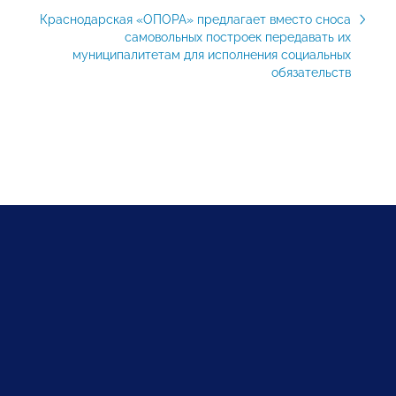
Краснодарская «ОПОРА» предлагает вместо сноса
самовольных построек передавать их
муниципалитетам для исполнения социальных
обязательств