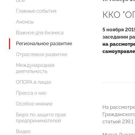
Все
Главные события
ККО "О
Анонсы
5 ноября 201
Важное для бизнеса
заседании ра
Региональное развитие
на рассмотр
самоуправл
Отраслевое развитие
Международная
деятельность
ОПОРА в лицах
Пресса о нас
Особое мнение
На рассмотре
Гражданского
Бюро по защите прав
предпринимателей
статьей 239.
Видео
М
урат
Дударе