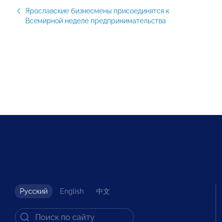
Ярославские бизнесмены присоединятся к
Всемирной неделе предпринимательства
Русский
English
中文