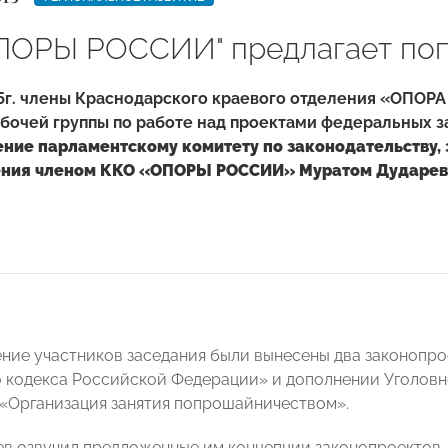
ПОРЫ РОССИИ" предлагает поп
5г. члены Краснодарского краевого отделения «ОПОРА
бочей группы по работе над проектами федеральных з
ение парламентскому комитету по законодательству, 
ения членом ККО «ОПОРЫ РОССИИ» Муратом Дударев
ние участников заседания были вынесены два законопро
 кодекса Российской Федерации» и дополнении Уголовн
1 «Организация занятия попрошайничеством».
в озвучил предложенные им концепции законопроектов,