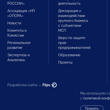
РОССИИ»
деятельность
Ассоциация «НП
Декларация о
«ОПОРА»
взаимодействии
крупного бизнеса
Новости
с субъектами
Комитеты и
МСП
Комиссии
Бюро по защите
Региональное
прав
развитие
предпринимателей
Экспертиза и
Образование
Аналитика
Проекты
Разработка сайта —
Flips
Мы используем co
с
политикой конф
Принять