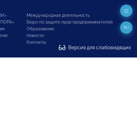
ИИ»
Международная деятельность
ОПОРА»
Бюро по защите прав предпринимателей
RU
ии
Образование
итие
Новости
Контакты
Версия для слабовидящих