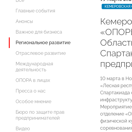
Все
КЕМЕРОВСКАЯ 
Главные события
Кемеро
Анонсы
«ОПОРЫ
Важное для бизнеса
Област
Региональное развитие
Спарта
Отраслевое развитие
предпр
Международная
деятельность
10 марта в Н
ОПОРА в лицах
«Лесная респ
Пресса о нас
Спартакиада 
инфраструкту
Особое мнение
Мероприятие
Бюро по защите прав
отделение «
предпринимателей
физической к
соревнования
Видео