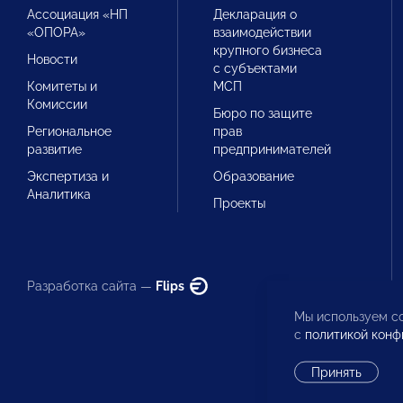
Ассоциация «НП
Декларация о
«ОПОРА»
взаимодействии
крупного бизнеса
Новости
с субъектами
Комитеты и
МСП
Комиссии
Бюро по защите
Региональное
прав
развитие
предпринимателей
Экспертиза и
Образование
Аналитика
Проекты
Разработка сайта —
Flips
Мы используем co
с
политикой конф
Принять