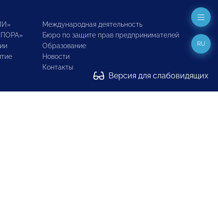
ИИ»
Международная деятельность
ОПОРА»
Бюро по защите прав предпринимателей
RU
ии
Образование
итие
Новости
Контакты
Версия для слабовидящих