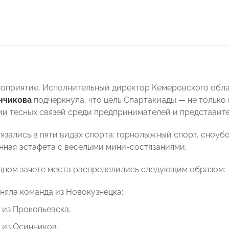
роприятие, Исполнительный директор Кемеровского об
нчикова
подчеркнула, что цель Спартакиады — не только
нии тесных связей среди предпринимателей и представит
зались в пяти видах спорта: горнолыжный спорт, сноубор
ная эстафета с веселыми мини-состязаниями.
ном зачете места распределились следующим образом:
аняла команда из Новокузнецка;
 из Прокопьевска;
 из Осинников.