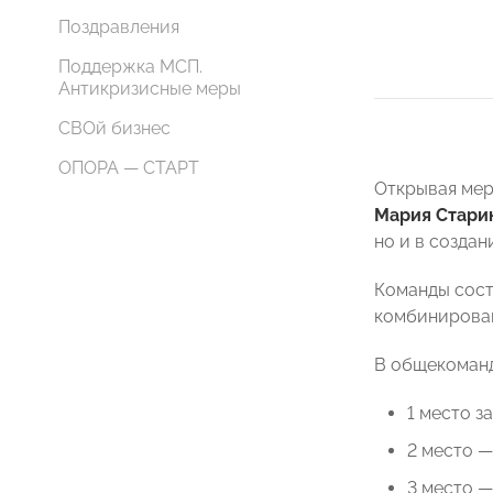
Поздравления
Поддержка МСП.
Антикризисные меры
СВОй бизнес
ОПОРА — СТАРТ
Открывая ме
Мария Стари
но и в созда
Команды состя
комбинирован
В общекоманд
1 место з
2 место —
3 место —