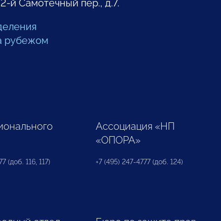
 2-й Самотечный пер., д.7.
деления
а рубежом
ионального
Ассоциация «НП
«ОПОРА»
7 (доб. 116, 117)
+7 (495) 247-4777 (доб. 124)