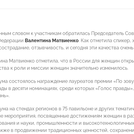
нным словом к участникам обратилась Председатель Со
Федерации
Валентина Матвиенко
. Как отметила спикер
сострадание, отзывчивость, и сегодня эти качества очен
ина Матвиенко отметила, что в России для женщин откр
ства к роли и миссии женщин значительно изменилось.
ума состоялось награждение лауреатов премии «По зову 
ады в десяти номинациях, среди которых «Голос правды»
нь».
ума на стендах регионов в 75 павильоне и других темат
е мероприятия, посвященные достижениям женщин в ра
ования и науки, промышленности и высокотехнологичных
также в продвижении традиционных ценностей, сохранени