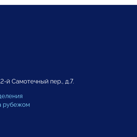
 2-й Самотечный пер., д.7.
деления
а рубежом