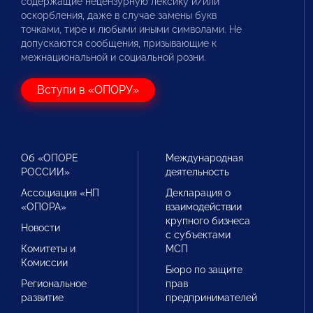
содержащие нецензурную лексику и/или
оскорбления, даже в случае замены букв
точками, тире и любыми иными символами. Не
допускаются сообщения, призывающие к
межнациональной и социальной розни.
Вступи в «ОПОРУ»
Об «ОПОРЕ
Международная
РОССИИ»
деятельность
Ассоциация «НП
Декларация о
«ОПОРА»
взаимодействии
крупного бизнеса
Новости
с субъектами
Комитеты и
МСП
Комиссии
Бюро по защите
Региональное
прав
развитие
предпринимателей