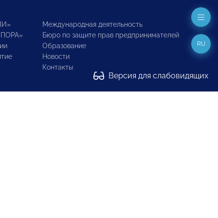
ИИ»
Международная деятельность
ОПОРА»
Бюро по защите прав предпринимателей
RU
ии
Образование
итие
Новости
Контакты
Версия для слабовидящих