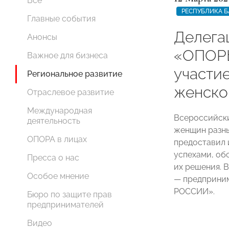
Все
РЕСПУБЛИКА 
Главные события
Делега
Анонсы
«ОПОР
Важное для бизнеса
участи
Региональное развитие
женско
Отраслевое развитие
Международная
Всероссийск
деятельность
женщин разны
ОПОРА в лицах
предоставил 
успехами, об
Пресса о нас
их решения. 
Особое мнение
— предприни
РОССИИ».
Бюро по защите прав
предпринимателей
Видео