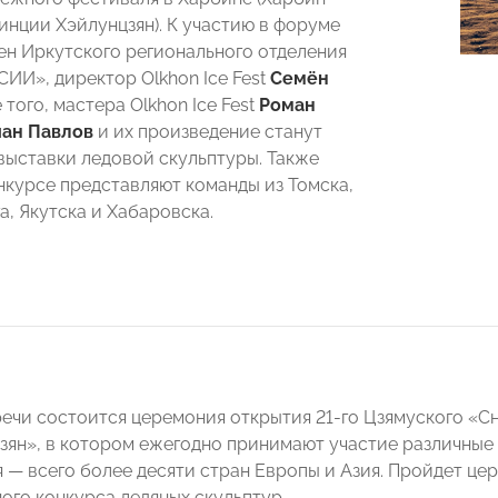
инции Хэйлунцзян). К участию в форуме
ен Иркутского регионального отделения
И», директор Olkhon Ice Fest
Семён
 того, мастера Olkhon Ice Fest
Роман
ан Павлов
и их произведение станут
выставки ледовой скульптуры. Также
нкурсе представляют команды из Томска,
а, Якутска и Хабаровска.
речи состоится церемония открытия 21-го Цзямуского «
зян», в котором ежегодно принимают участие различные 
я — всего более десяти стран Европы и Азия. Пройдет ц
го конкурса ледяных скульптур.