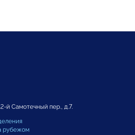
 2-й Самотечный пер., д.7.
деления
а рубежом