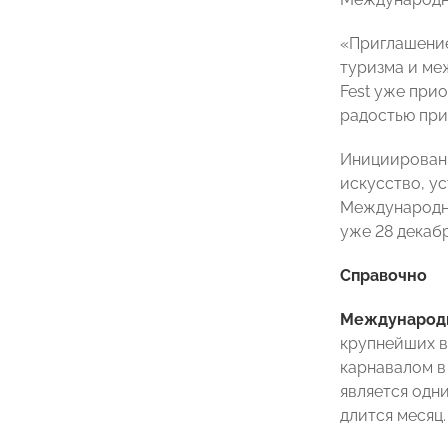
«Приглашение
туризма и ме
Fest уже при
радостью при
Инициированн
искусство, у
Международно
уже 28 декабр
Справочно
Международн
крупнейших в
карнавалом в
является одн
длится месяц.