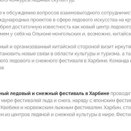
 к обсуждению вопросов взаимовыгодного сотрудничеств
ждународных проектов в сфере ледового искусства на кру
обрел достаточную известность как новый центр ледового
мем у себя на Ольхоне монгольских и, возможно, китайс
ый и организованный китайской стороной визит иркутян
становить новые связи в области культуры и туризма, а 
го ледового и снежного фестиваля в Харбине. Команда 
я.
ый ледовый и снежный фестиваль в Харбине
проводит
 мире фестивалей льда и снега, наряду с японским фести
 Квебеке и норвежским лыжным фестивалем. Харбин, сто
им из центров ледяной и снежной культуры в мире. Фести