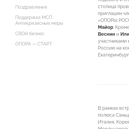
столица пров
Поздравления
приглашен чл
Поддержка МСП.
«ОПОРЫ РОССИ
Антикризисные меры
Майор
. Кроме
СВОй бизнес
Веснин
и
Или
участниками 
ОПОРА — СТАРТ
Россию на ко
Екатеринбург
В рамках вст
полюса Саньц
Италия, Коре
Международно