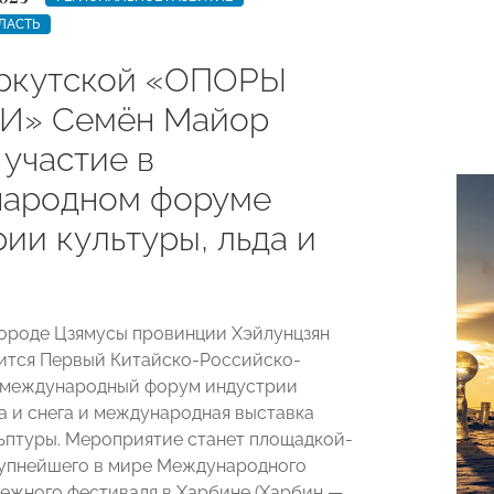
ЛАСТЬ
ркутской «ОПОРЫ
И» Семён Майор
 участие в
ародном форуме
ии культуры, льда и
 городе Цзямусы провинции Хэйлунцзян
оится Первый Китайско-Российско-
 международный форум индустрии
да и снега и международная выставка
ьптуры. Мероприятие станет площадкой-
упнейшего в мире Международного
нежного фестиваля в Харбине (Харбин —