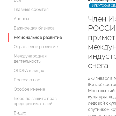
Все
ИРКУТСКАЯ ОБ
Главные события
Член И
Анонсы
РОССИ
Важное для бизнеса
примет
Региональное развитие
междун
Отраслевое развитие
индустр
Международная
деятельность
снега
ОПОРА в лицах
2-3 января в
Пресса о нас
(Китай) сост
Особое мнение
Монгольский
культуры, ль
Бюро по защите прав
ледовой скул
предпринимателей
спутником кр
Видео
ледового и с