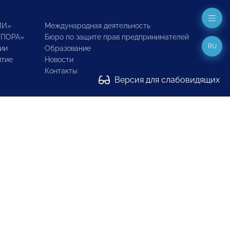
ИИ»
Международная деятельность
ОПОРА»
Бюро по защите прав предпринимателей
RU
ии
Образование
итие
Новости
Контакты
Версия для слабовидящих