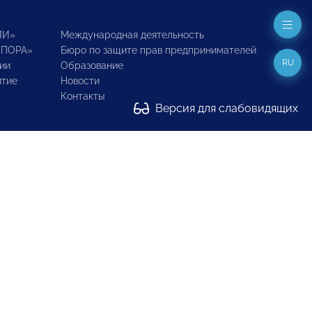
ИИ»
Международная деятельность
ОПОРА»
Бюро по защите прав предпринимателей
RU
ии
Образование
итие
Новости
Контакты
Версия для слабовидящих