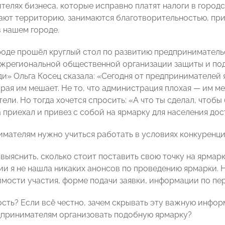
ителях бизнеса, которые исправно платят налоги в город
ют территорию, занимаются благотворительностью, при
 нашем городе.
роде прошёл круглый стол по развитию предприниматель
жрегиональной общественной организации защиты и под
и» Ольга Косец сказала: «Сегодня от предпринимателей
рая им мешает. Не то, что администрация плохая — им меш
ели. Но тогда хочется спросить: «А что ты сделал, чтоб
 приехал и привез с собой на ярмарку для населения до
имателям нужно учиться работать в условиях конкуренци
выяснить, сколько стоит поставить свою точку на ярмар
и я не нашла никаких анонсов по проведению ярмарки. 
имости участия, форме подачи заявки, информации по пе
ость? Если всё честно, зачем скрывать эту важную инфо
принимателям организовать подобную ярмарку?