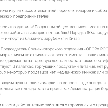
тели изучить ассортиментный перечень товаров и собр
иезжих предпринимателей.
еприятно удивили! По данным общественников, местных
кого района на ярмарке нет вообще! Порядка 60% проду
 — импорт из ближнего зарубежья и Китая.
т Председатель Солнечногорского отделения «ОПОРА Р
рмарке ничем не отличался от ассортимента в наших мага
ые документы на торговую деятельность, а также сертиф
твуют. В палатках, торгующих продуктами питания, нет р
х. У некоторых продавцов нет медицинских книжек или о
, людям нужны такие ярмарки, но вопрос — где они долж
должна так выглядеть, в то время, как Администрация бо
?
и власти действительно заботятся о горожанах и о пред