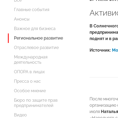
Все
Главные события
Активи
Анонсы
В Солнечног
Важное для бизнеса
предпринима
Региональное развитие
поднят и в р
Отраслевое развитие
Источник:
Мо
Международная
деятельность
ОПОРА в лицах
Пресса о нас
Особое мнение
После многоч
Бюро по защите прав
организацию 
предпринимателей
июля
Наталья
Видео
«Народного с