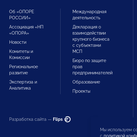
Об «ОПОРЕ
Международная
РОССИИ»
деятельность
Ассоциация «НП
Декларация о
«ОПОРА»
взаимодействии
крупного бизнеса
Новости
с субъектами
Комитеты и
МСП
Комиссии
Бюро по защите
Региональное
прав
развитие
предпринимателей
Экспертиза и
Образование
Аналитика
Проекты
Разработка сайта —
Flips
Мы используем co
с
политикой конф