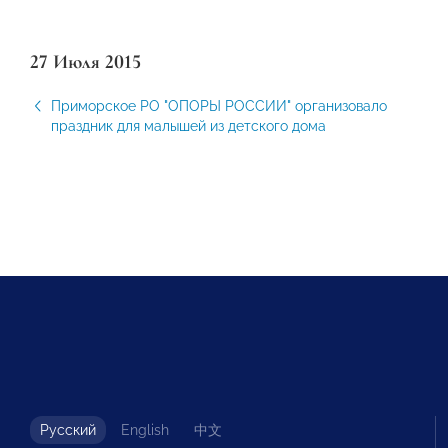
27 Июля 2015
Приморское РО "ОПОРЫ РОССИИ" организовало
праздник для малышей из детского дома
Русский
English
中文