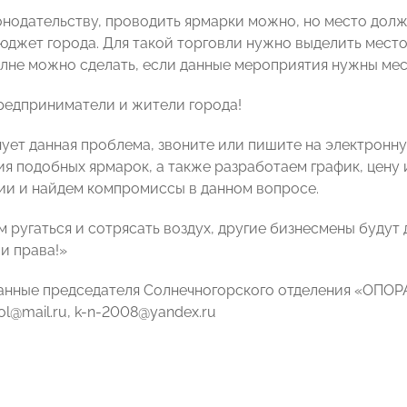
онодательству, проводить ярмарки можно, но место долж
джет города. Для такой торговли нужно выделить место 
олне можно сделать, если данные мероприятия нужны ме
едприниматели и жители города!
нует данная проблема, звоните или пишите на электронн
ия подобных ярмарок, а также разработаем график, цену 
и и найдем компромиссы в данном вопросе.
м ругаться и сотрясать воздух, другие бизнесмены будут
и права!»
анные председателя Солнечногорского отделения «ОПОРА
sol@mail.ru, k-n-2008@yandex.ru