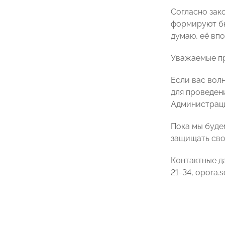
Согласно зак
формируют бю
думаю, её вп
Уважаемые пр
Если вас вол
для проведен
Администраци
Пока мы буде
защищать сво
Контактные д
21-34, opora.