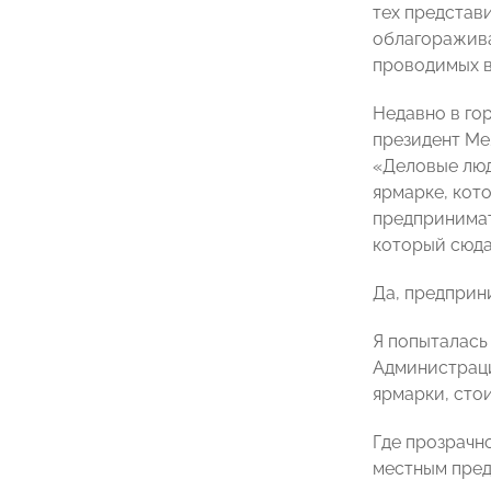
тех представ
облагоражива
проводимых в
Недавно в го
президент Ме
«Деловые люд
ярмарке, кото
предпринимат
который сюда
Да, предприн
Я попыталась 
Администраци
ярмарки, сто
Где прозрачн
местным пред