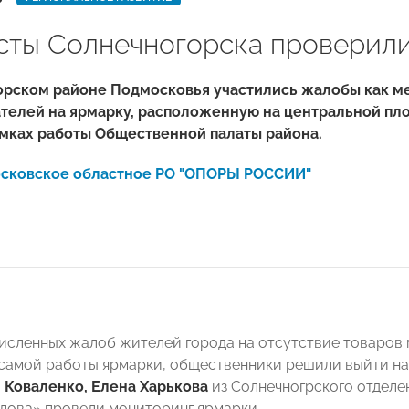
сты Солнечногорска проверил
орском районе Подмосковья участились жалобы как ме
телей на ярмарку, расположенную на центральной пло
амках работы Общественной палаты района.
сковское областное РО "ОПОРЫ РОССИИ"
исленных жалоб жителей города на отсутствие товаров
самой работы ярмарки, общественники решили выйти на 
 Коваленко, Елена Харькова
из Солнечногрского отде
лова» провели мониторинг ярмарки.