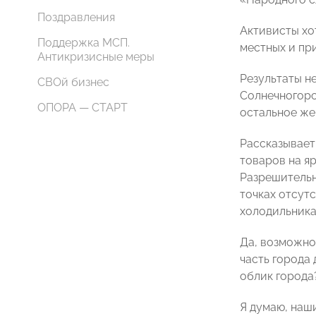
Поздравления
Активисты хо
Поддержка МСП.
местных и пр
Антикризисные меры
Результаты н
СВОй бизнес
Солнечногорс
ОПОРА — СТАРТ
остальное же
Рассказывае
товаров на я
Разрешительн
точках отсутс
холодильника
Да, возможно
часть города 
облик города
Я думаю, наш