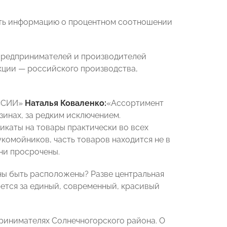
ать информацию о процентном соотношении
 предпринимателей и производителей
кции — российского производства,
ОССИИ»
Наталья Коваленко:
«Ассортимент
зинах, за редким исключением.
икаты на товары практически во всех
укомойников, часть товаров находится не в
ни просрочены.
ны быть расположены? Разве центральная
рется за единый, современный, красивый
принимателях Солнечногорского района. О