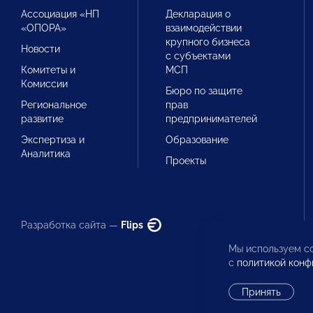
Ассоциация «НП
Декларация о
«ОПОРА»
взаимодействии
крупного бизнеса
Новости
с субъектами
Комитеты и
МСП
Комиссии
Бюро по защите
Региональное
прав
развитие
предпринимателей
Экспертиза и
Образование
Аналитика
Проекты
Разработка сайта —
Flips
Мы используем co
с
политикой конф
Принять