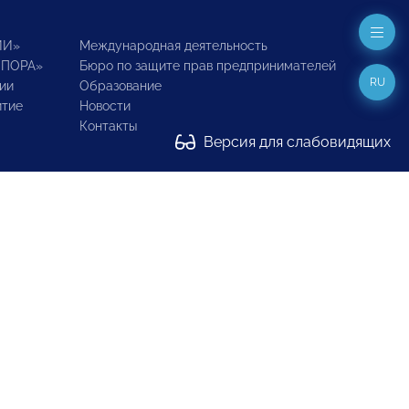
ИИ»
Международная деятельность
ОПОРА»
Бюро по защите прав предпринимателей
RU
ии
Образование
итие
Новости
Контакты
Версия для слабовидящих