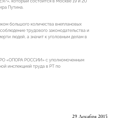
», который состоится в Москве 19 и 20
ира Путина.
ником большого количества внеплановых
есоблюдение трудового законодательства и
мерти людей, а значит к уголовным делам в
 ТРО «ОПОРА РОССИИ» с уполномоченным
ой инспекцией труда в РТ по
29 Декабря 2015