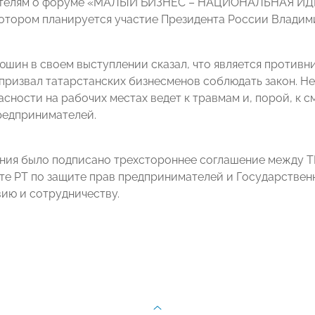
телям о форуме «МАЛЫЙ БИЗНЕС – НАЦИОНАЛЬНАЯ ИДЕЯ?
 котором планируется участие Президента России Владим
юшин в своем выступлении сказал, что является против
 призвал татарстанских бизнесменов соблюдать закон. Н
сности на рабочих местах ведет к травмам и, порой, к с
редпринимателей.
ания было подписано трехстороннее соглашение между
те РТ по защите прав предпринимателей и Государственн
ию и сотрудничеству.