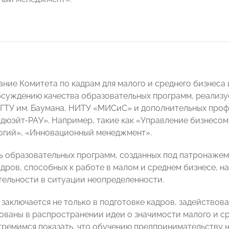
ние Комитета по кадрам для малого и среднего бизнеса и
суждению качества образовательных программ, реализ
ТУ им. Баумана, НИТУ «МИСиС» и дополнительных проф
дюэйт-РАУ». Например, такие как «Управление бизнесом
огий», «Инновационный менеджмент».
ь образовательных программ, созданных под патронажем
адров, способных к работе в малом и среднем бизнесе, н
ятельности в ситуации неопределенности.
 заключается не только в подготовке кадров, задействов
ованы в распространении идеи о значимости малого и ср
тремимся показать, что обучению предпринимательству 