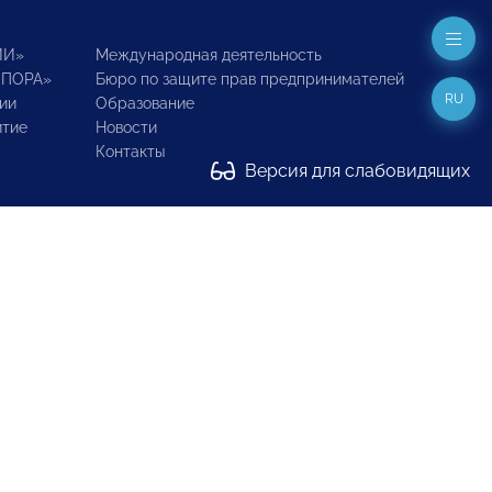
ИИ»
Международная деятельность
ОПОРА»
Бюро по защите прав предпринимателей
RU
ии
Образование
итие
Новости
Контакты
Версия для слабовидящих