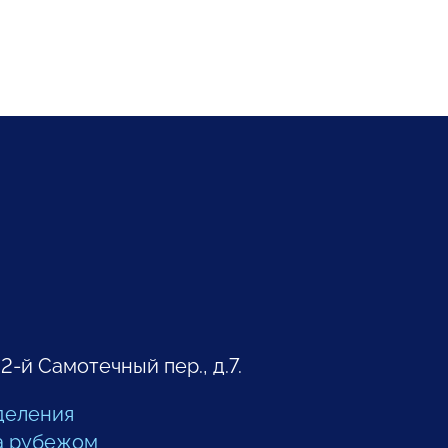
 2-й Самотечный пер., д.7.
деления
а рубежом