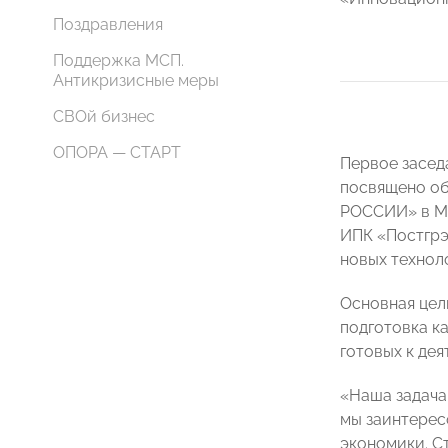
Поздравления
Поддержка МСП.
Антикризисные меры
СВОй бизнес
ОПОРА — СТАРТ
Первое заседа
посвящено об
РОССИИ» в МГ
ИПК «Постгрэ
новых технол
Основная цел
подготовка к
готовых к де
«Наша задача
мы заинтерес
экономики. С