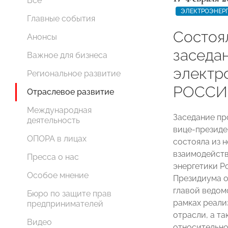
Все
ЭЛЕКТРОЭНЕР
Главные события
Состоял
Анонсы
заседа
Важное для бизнеса
электр
Региональное развитие
РОССИ
Отраслевое развитие
Международная
Заседание пр
деятельность
вице-презид
ОПОРА в лицах
состояла из 
взаимодейст
Пресса о нас
энергетики Р
Особое мнение
Президиума о
главой ведом
Бюро по защите прав
рамках реали
предпринимателей
отрасли, а т
Видео
относительно