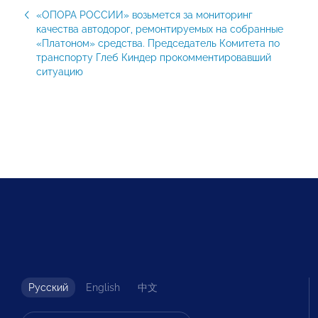
«ОПОРА РОССИИ» возьмется за мониторинг
качества автодорог, ремонтируемых на собранные
«Платоном» средства. Председатель Комитета по
транспорту Глеб Киндер прокомментировавший
ситуацию
Русский
English
中文