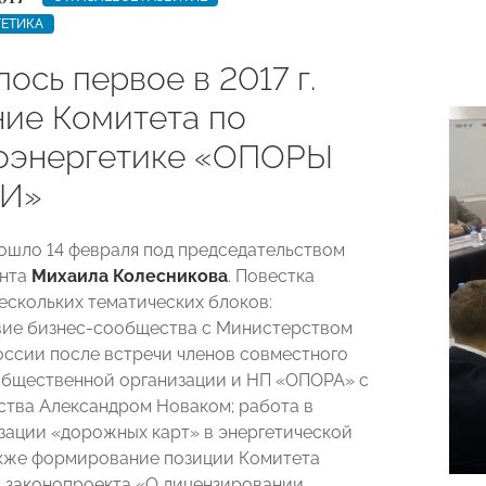
ГЕТИКА
ось первое в 2017 г.
ние Комитета по
оэнергетике «ОПОРЫ
И»
ошло 14 февраля под председательством
ента
Михаила Колесникова
. Повестка
нескольких тематических блоков:
вие бизнес-сообщества с Министерством
оссии после встречи членов совместного
бщественной организации и НП «ОПОРА» с
ства Александром Новаком; работа в
зации «дорожных карт» в энергетической
акже формирование позиции Комитета
 законопроекта «О лицензировании