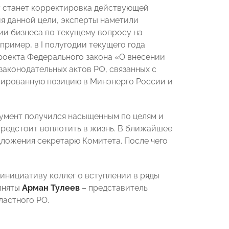
у станет корректировка действующей
я данной цели, эксперты наметили
ии бизнеса по текущему вопросу на
ример, в I полугодии текущего года
оекта Федерального закона «О внесении
законодательных актов РФ, связанных с
лированную позицию в Минэнерго России и
кумент получился насыщенным по целям и
редстоит воплотить в жизнь. В ближайшее
ложения секретарю Комитета. После чего
нициативу коллег о вступлении в ряды
иняты
Арман Тулеев
– представитель
ластного РО.