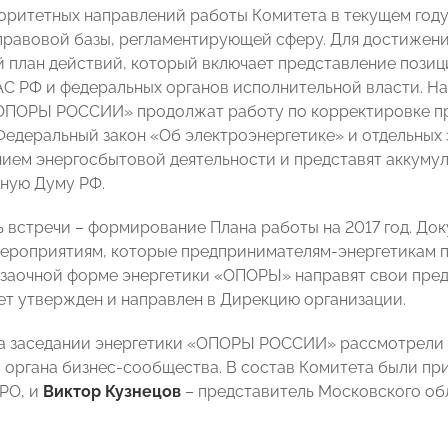
оритетных направлений работы Комитета в текущем год
равовой базы, регламентирующей сферу. Для достижени
 план действий, который включает представление позиц
С РФ и федеральных органов исполнительной власти. Нап
ОПОРЫ РОССИИ» продолжат работу по корректировке пр
Федеральный закон «Об электроэнергетике» и отдельных 
ием энергосбытовой деятельности и представят аккуму
ную Думу РФ.
ь встречи – формирование Плана работы на 2017 год. До
ероприятиям, которые предпринимателям-энергетикам п
-заочной форме энергетики «ОПОРЫ» направят свои пред
ет утвержден и направлен в Дирекцию организации.
на заседании энергетики «ОПОРЫ РОССИИ» рассмотрели и
 органа бизнес-сообщества. В состав Комитета были пр
РО, и
Виктор Кузнецов
– представитель Московского об