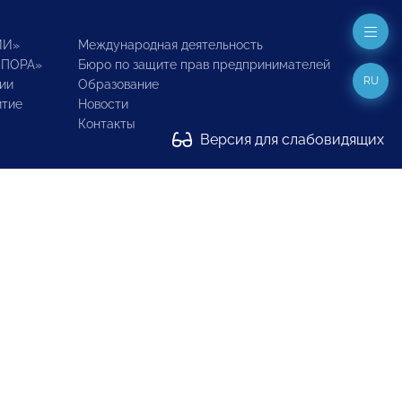
ИИ»
Международная деятельность
ОПОРА»
Бюро по защите прав предпринимателей
RU
ии
Образование
итие
Новости
Контакты
Версия для слабовидящих