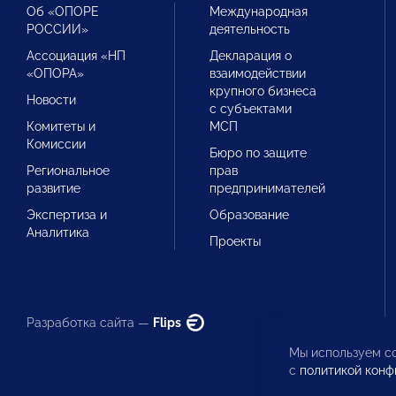
Об «ОПОРЕ
Международная
РОССИИ»
деятельность
Ассоциация «НП
Декларация о
«ОПОРА»
взаимодействии
крупного бизнеса
Новости
с субъектами
Комитеты и
МСП
Комиссии
Бюро по защите
Региональное
прав
развитие
предпринимателей
Экспертиза и
Образование
Аналитика
Проекты
Разработка сайта —
Flips
Мы используем co
с
политикой конф