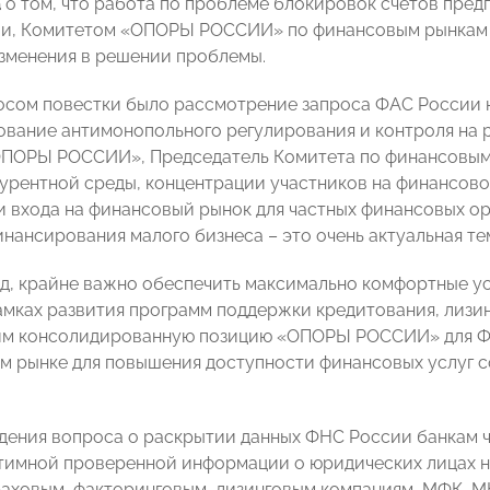
а
о том, что работа по проблеме блокировок счетов пред
и, Комитетом «ОПОРЫ РОССИИ» по финансовым рынкам п
зменения в решении проблемы.
сом повестки было рассмотрение запроса ФАС России н
вание антимонопольного регулирования и контроля на р
ОПОРЫ РОССИИ», Председатель Комитета по финансовы
урентной среды, концентрации участников на финансово
и входа на финансовый рынок для частных финансовых ор
нансирования малого бизнеса – это очень актуальная те
яд, крайне важно обеспечить максимально комфортные ус
рамках развития программ поддержки кредитования, лизи
им консолидированную позицию «ОПОРЫ РОССИИ» для ФА
м рынке для повышения доступности финансовых услуг со
дения вопроса о раскрытии данных ФНС России банкам ч
итимной проверенной информации о юридических лицах 
раховым, факторинговым, лизинговым компаниям, МФК, М