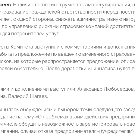
сеев
. Наличие такого инструмента саморегулирования, 
 страхование гражданской ответственности (перед посет
ляет, с одной стороны, снижать административную нагруз
 по управлению рисками страховых компаний достигать 
 для потребителей услуг.
ерты Комитета выступили с комментариями и дополнения
ботать предложение по введению вмененного страховани
исков, на которые распространяется предложение, описа
раслей обязательно. После доработки инициатива будет
ями и дополнениями выступили: Александр Любосердов,
на, Валерий Шагаев.
ршилась обсуждением и выбором темы следующего засед
едание на тему «О проблемах взаимодействия предприн
ом числе обсудить невозможность зарегистрировать нов
омпаний, случаи отказа предпринимателям (учредителям)