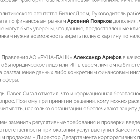
алитического агентства БизнесДром, Руководитель рабо
ета по финансовым рынкам
Арсений Поярков
дополнил, 
не могут быть уверены, что данные, предоставленные кли
банкам нужна возможность видеть полную картину по нало
ь Правления АО «РУНА-БАНК»
Александр Арифов
в каче
тобы юридическое лицо или ИП в своем личном кабинет
а разглашение данных либо конкретным финансовым инст
 сферы.
дь, Павел Сигал отметил, что информационная безопасно
прос. Поэтому при принятии решения, кому можно раскр
читывать, насколько организации обеспечивают защиту 
ем заменить регулятивные требования и проверки введе
ответственности при оказании услуг выступил Заместите
ым продажам – Директор Департамента корпоративных 