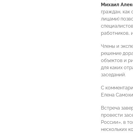
Михаил Алек
граждан, как
лицами) позво
специалистов
работников, и
Члены и эксп
решение дора
объектов и р
для каких от
заседаний.
С комментари
Елена Самохи
Встреча заве
провести зас
России», в т
нескольких к