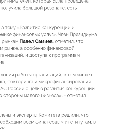
принимателей, которая была проведена
олучила большой резонанс, есть
а тему «Развитие конкуренции и
ынке финансовых услуг». Член Президиума
м рынкам
Павел Самиев
, отметил, что
м рынке, а особенно финансовой
ганизаций, и доступа к программам
ма.
ловия работы организаций, в том числе в
нга, факторинга и микрофинансирования.
С России с целью развития конкуренции
 стороны малого бизнеса», - отметил
лены и эксперты Комитета решили, что
необходим всем финансовым институтам, в
КК.