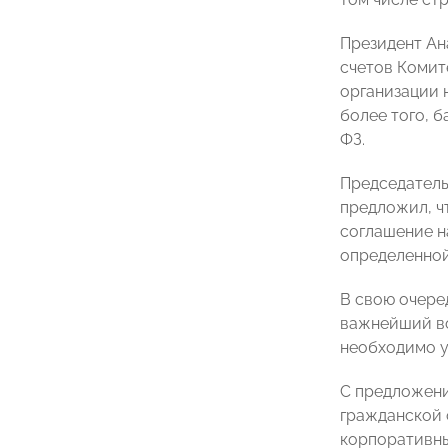
Президент Ан
счетов Комит
организации 
более того, 
ФЗ.
Председател
предложил, ч
соглашение н
определенной
В свою очере
важнейший во
необходимо у
С предложени
гражданской 
корпоративн