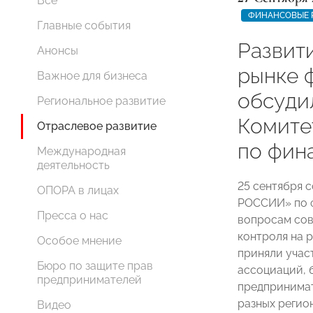
Все
ФИНАНСОВЫЕ 
Главные события
Развит
Анонсы
рынке 
Важное для бизнеса
обсуди
Региональное развитие
Комит
Отраслевое развитие
по фин
Международная
деятельность
25 сентября 
ОПОРА в лицах
РОССИИ» по 
Пресса о нас
вопросам сов
контроля на 
Особое мнение
приняли учас
Бюро по защите прав
ассоциаций, 
предпринимателей
предпринима
разных регио
Видео