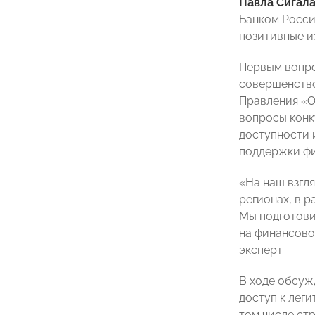
Павла Сигал
Банком Росси
позитивные и
Первым вопро
совершенство
Правления «
вопросы конк
доступности 
поддержки фи
«На наш взгл
регионах, в 
Мы подготов
на финансово
эксперт.
В ходе обсуж
доступ к лег
том числе ст