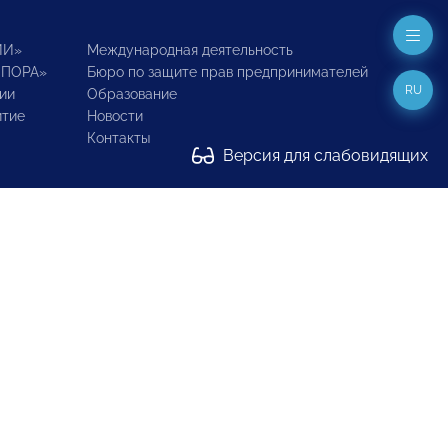
ИИ»
Международная деятельность
ОПОРА»
Бюро по защите прав предпринимателей
RU
ии
Образование
итие
Новости
Контакты
Версия для слабовидящих