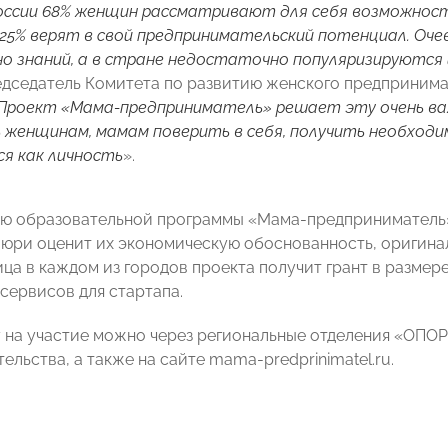
оссии 68% женщин рассматривают для себя возможност
25% верят в свой предпринимательский потенциал. Оче
о знаний, а в стране недостаточно популяризируются
едседатель Комитета по развитию женского предприним
Проект «Мама-предприниматель» решает эту очень ва
женщинам, мамам поверить в себя, получить необходи
я как личность
».
ю образовательной программы «Мама-предприниматель» 
юри оценит их экономическую обоснованность, оригинал
ца в каждом из городов проекта получит грант в размере
-сервисов для стартапа.
у на участие можно через региональные отделения «ОП
льства, а также на сайте mama-predprinimatel.ru.