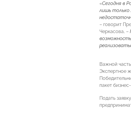
«
Сегодня в Р
лишь только 
недостаточн
– говорит Пр
Черкасова, –
возможность 
реализоватьс
Важной часть
Экспертное ж
Победительни
пакет бизнес
Подать заявк
предпринимате