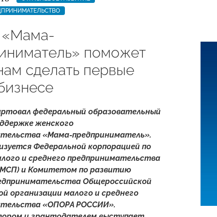
ДПРИНИМАТЕЛЬСТВО
 «Мама-
иниматель» поможет
ам сделать первые
 бизнесе
артовал федеральный образовательный
оддержке женского
тельства «Мама-предприниматель».
изуется Федеральной корпорацией по
лого и среднего предпринимательства
 МСП) и Комитетом по развитию
едпринимательства Общероссийской
й организации малого и среднего
ательства «ОПОРА РОССИИ».
тором и грантодателем выступает