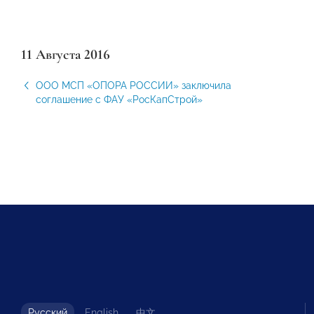
11 Августа 2016
ООО МСП «ОПОРА РОССИИ» заключила
соглашение с ФАУ «РосКапСтрой»
Русский
English
中文