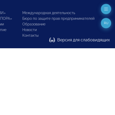
ИИ»
Международная деятельность
ОПОРА»
Бюро по защите прав предпринимателей
RU
ии
Образование
итие
Новости
Контакты
Версия для слабовидящих