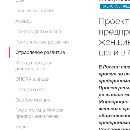
Все
ЖЕНСКОЕ ПРЕ
Главные события
Проект
Анонсы
предпр
Важное для бизнеса
женщин
Региональное развитие
шаги в
Отраслевое развитие
Международная
В России ст
деятельность
проект по п
ОПОРА в лицах
предпринима
Проект реал
Пресса о нас
развитию ма
Особое мнение
(Корпорация
женского пр
Бюро по защите прав
общественно
предпринимателей
предприним
Видео
Соорганиза