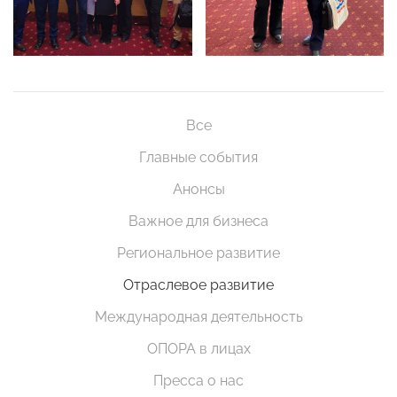
Все
Главные события
Анонсы
Важное для бизнеса
Региональное развитие
Отраслевое развитие
Международная деятельность
ОПОРА в лицах
Пресса о нас