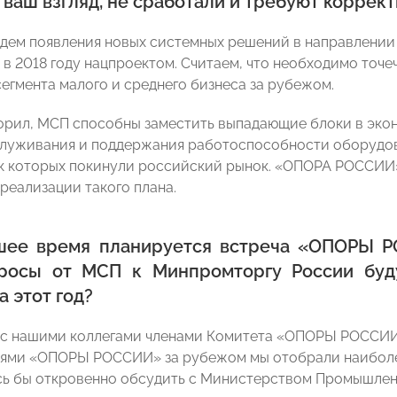
а ваш взгляд, не сработали и требуют коррек
дем появления новых системных решений в направлени
 в 2018 году нацпроектом. Считаем, что необходимо то
сегмента малого и среднего бизнеса за рубежом.
ворил, МСП способны заместить выпадающие блоки в эко
луживания и поддержания работоспособности оборудов
к которых покинули российский рынок. «ОПОРА РОССИИ»
реализации такого плана.
шее время планируется встреча «ОПОРЫ 
росы от МСП к Минпромторгу России буду
а этот год?
 с нашими коллегами членами Комитета «ОПОРЫ РОССИИ
лями «ОПОРЫ РОССИИ» за рубежом мы отобрали наиболе
сь бы откровенно обсудить с Министерством Промышленн