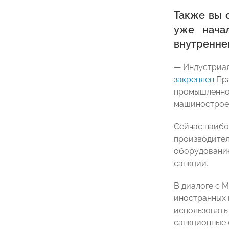
Также вы 
уже нача
внутренне
— Индустриал
закреплен
Пра
промышленнос
машиностроен
Сейчас наибо
производител
оборудование
санкции.
В диалоге с 
иностранных 
использовать
санкционные 