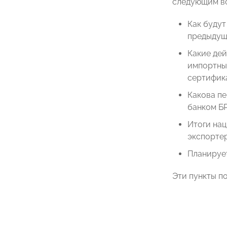
следующим в
Как будут
предыдущи
Какие дей
импортны
сертифик
Какова пе
банком Б
Итоги на
экспортер
Планирует
Эти пункты п