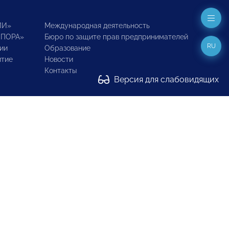
ИИ»
Международная деятельность
ОПОРА»
Бюро по защите прав предпринимателей
RU
ии
Образование
итие
Новости
Контакты
Версия для слабовидящих