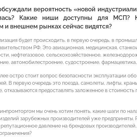
обсуждали вероятность «новой индустриализ
лась? Какие ниши доступны для МСП? К
м и внешнем рынках сейчас видятся?
изация будет происходить, в первую очередь, в промыш
вительством РФ. Это авиационная, медицинская, станко
ти, нефтегазовое, сельскохозяйственное, железнодоро
ие, автомобилестроение, судостроение, фармацевтика, 
лее остро стоит вопрос безопасности эксплуатации об
ей. В первую очередь это поезда, самолеты, лифты, кран
, отказываются предоставлять заложенное в стоимость 
Минпромторгом мы очень хотим понять, какие шаги по н
изделий зарубежных производителей уже предприняты. 
 репутационное давление на брендовых производителей, 
ограничения?