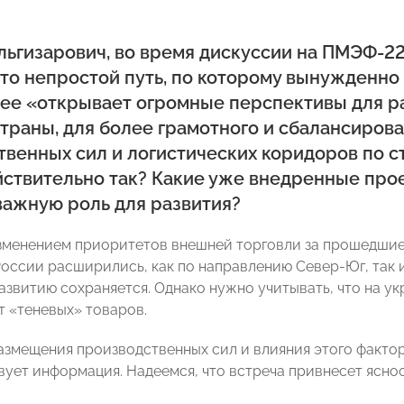
льгизарович, во время дискуссии на ПМЭФ-2
то непростой путь, по которому вынужденно 
нее «открывает огромные перспективы для р
страны, для более грамотного и сбалансиров
венных сил и логистических коридоров по ст
йствительно так? Какие уже внедренные прое
важную роль для развития?
изменением приоритетов внешней торговли за прошедшие
оссии расширились, как по направлению Север-Юг, так и
развитию сохраняется. Однако нужно учитывать, что на 
 «теневых» товаров.
азмещения производственных сил и влияния этого факто
твует информация. Надеемся, что встреча привнесет ясно