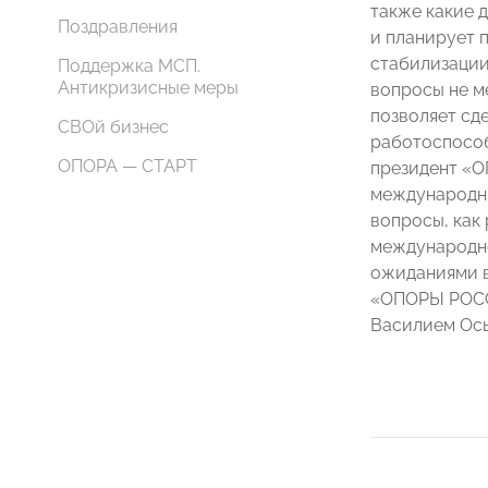
также какие 
Поздравления
и планирует 
стабилизации
Поддержка МСП.
Антикризисные меры
вопросы не м
позволяет сд
СВОй бизнес
работоспособ
ОПОРА — СТАРТ
президент «
международн
вопросы, как
международно
ожиданиями в
«ОПОРЫ РОСС
Василием Ос