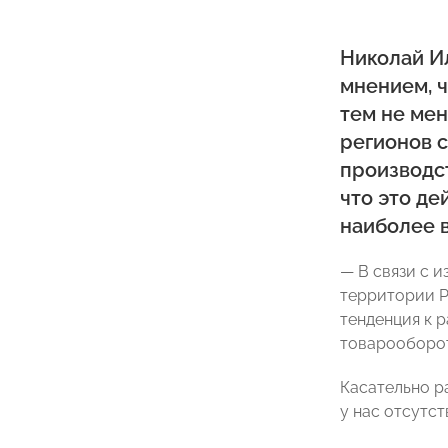
Николай И
мнением, ч
тем не ме
регионов 
производст
что это де
наиболее 
— В связи с 
территории Р
тенденция к 
товарооборот
Касательно р
у нас отсутс