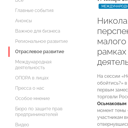
Все
МЕЖДУНАРОДН
Главные события
Никола
Анонсы
перспе
Важное для бизнеса
малого 
Региональное развитие
рамках
Отраслевое развитие
деятел
Международная
деятельность
На сессии «Н
ОПОРА в лицах
обойтись?» в
Пресса о нас
первым заме
торговли Ро
Особое мнение
Осьмаковым
Бюро по защите прав
момент темы 
предпринимателей
участникам в
отвернувшись
Видео