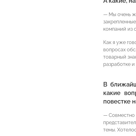
А какие, н
— Мы очень ж
закрепленные
компаний из 
Как я уже го
вопросах обс
товарный зна
разработке и 
В ближай
какие воп
повестке н
— Совместно
представите
темы. Хотело