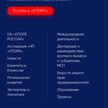
Вступи в «ОПОРУ»
Об «ОПОРЕ
Международная
РОССИИ»
деятельность
Ассоциация «НП
Декларация о
«ОПОРА»
взаимодействии
крупного бизнеса
Новости
с субъектами
Комитеты и
МСП
Комиссии
Бюро по защите
Региональное
прав
развитие
предпринимателей
Экспертиза и
Образование
Аналитика
Проекты