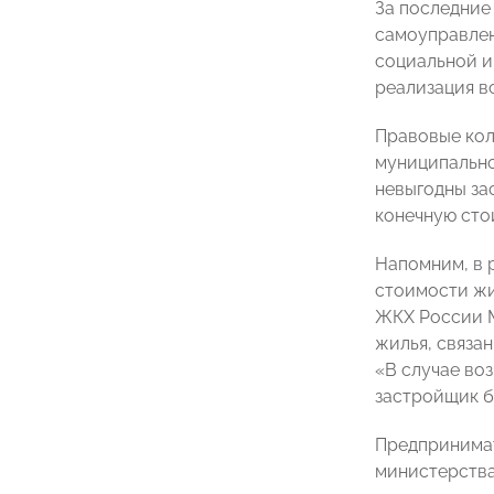
За последние
самоуправлен
социальной ин
реализация в
Правовые кол
муниципально
невыгодны за
конечную сто
Напомним, в 
стоимости жи
ЖКХ России М
жилья, связа
«В случае воз
застройщик б
Предпринимат
министерства