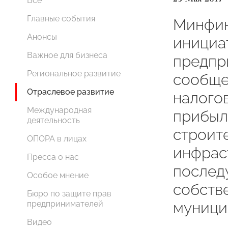
Все
Главные события
Минфин
Анонсы
инициа
Важное для бизнеса
предпр
Региональное развитие
сообще
Отраслевое развитие
налого
Международная
прибыл
деятельность
строит
ОПОРА в лицах
инфрас
Пресса о нас
послед
Особое мнение
собств
Бюро по защите прав
предпринимателей
муници
Видео