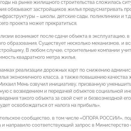
 годы на рынке жилищного строительства сложилась сит
ия обязывают застройщиков жилья предусматривать прое
фраструктуры – школы, детские сады, поликлиники и т.д.
сего проекта может прекратиться.
лизии возникают после сдачи объекта в эксплуатацию, в 
го образования. Существует несколько механизмов, и вс
стройщику. В любом случае, строительные компании учит
имость квадратного метра жилья.
рамках реализации дорожных карт по снижению админи
лья экономичного класса, а также повышению качества 
ихаил Мень озвучил инициативу, призванную уменьшить
нную с возведением и передачей объектов социальной ин
ведения такого объекта за свой счет и безвозмездной ег
удет освобождаться от налога на прибыль».
ельское сообщество, в том числе «ОПОРА РОССИИ», по
 и направило соответствующий запрос в Министерство 