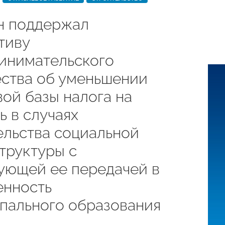
 поддержал
тиву
инимательского
ства об уменьшении
вой базы налога на
ь в случаях
ельства социальной
труктуры с
ующей ее передачей в
енность
пального образования