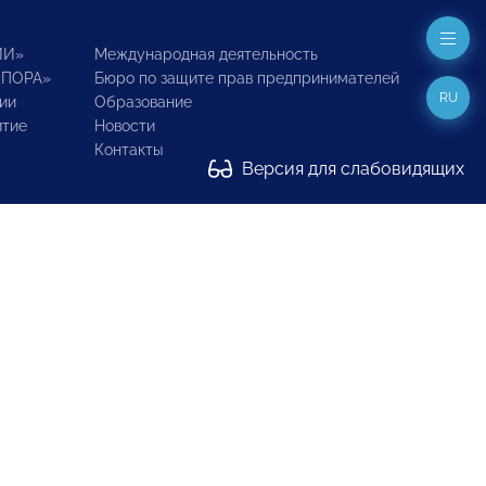
ИИ»
Международная деятельность
ОПОРА»
Бюро по защите прав предпринимателей
RU
ии
Образование
итие
Новости
Контакты
Версия для слабовидящих