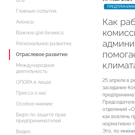
Все
ПРЕДПРИНИМА
Главные события
Как ра
Анонсы
комисс
Важное для бизнеса
админи
Региональное развитие
помога
Отраслевое развитие
климат
Международная
деятельность
25 апреля в 
ОПОРА в лицах
заседание К
Пресса о нас
предпринимат
Председатели
Особое мнение
отделений «
Бюро по защите прав
как вовлечь 
предпринимателей
нормативно-п
Это, по мнен
Видео