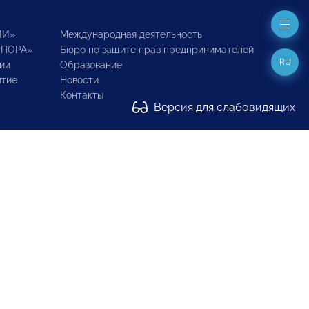
ИИ»
Международная деятельность
ОПОРА»
Бюро по защите прав предпринимателей
RU
ии
Образование
итие
Новости
Контакты
Версия для слабовидящих