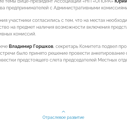
ие темы Вице-президент Ассоциации «НП «ОПОРА»
Юрий
ва предпринимателей с Административными комиссиями
ания участники согласились с тем, что на местах необх
ство на предмет наличия возможности включения пред
ивных комиссий.
рече
Владимир Горшков
, секретарь Комитета подвел пр
стречи было принято решение провести анкетирование 
овестки предстоящего слета председателей Местных отд
Отраслевое развитие