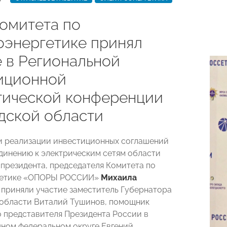
Комитета по
оэнергетике принял
е в Региональной
иционной
тической конференции
дской области
 реализации инвестиционных соглашений
динению к электрическим сетям области
президента, председателя Комитета по
гетике «ОПОРЫ РОССИИ»
Михаила
приняли участие заместитель Губернатора
области Виталий Тушинов, помощник
 представителя Президента России в
ном федеральном округе Евгений