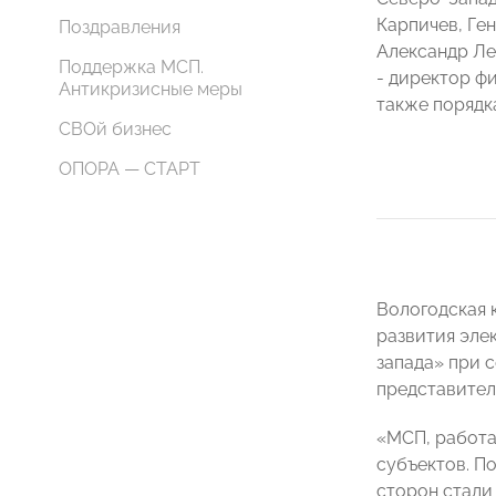
Карпичев, Ге
Поздравления
Александр Ле
Поддержка МСП.
- директор ф
Антикризисные меры
также порядк
СВОй бизнес
ОПОРА — СТАРТ
Вологодская 
развития эле
запада» при 
представител
«МСП, работа
субъектов. П
сторон стали