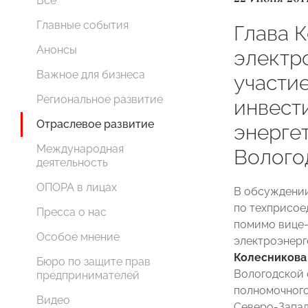
Все
Главные события
Глава 
Анонсы
электр
Важное для бизнеса
участи
Региональное развитие
инвест
Отраслевое развитие
энерге
Международная
Волого
деятельность
ОПОРА в лицах
В обсуждении
по техприсое
Пресса о нас
помимо вице-
Особое мнение
электроэнер
Колесникова
Бюро по защите прав
Вологодской 
предпринимателей
полномочного
Видео
Северо-Запад