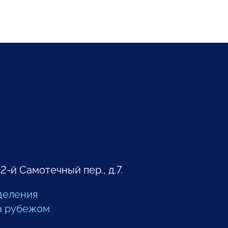
 2-й Самотечный пер., д.7.
деления
а рубежом