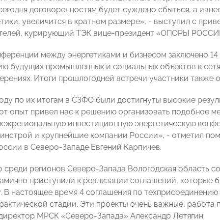
сегодня договоренностям будет суждено сбыться, а ивне
етики, увеличится в кратном размере», - выступил с при
телей, курирующий ТЭК вице-президент «ОПОРЫ РОССИ
нференции между энергетиками и бизнесом заключено 14
ю будущих промышленных и социальных объектов к сетям
мерениях. Итоги прошлогодней встречи участники также 
оду по их итогам в СЗФО были достигнуты высокие резул
от опыт привел нас к решению организовать подобное м
ежрегиональную инвестиционную энергетическую конфе
инстрой и крупнейшие компании России», - отметил по
оссии в Северо-Западе Евгений Карпичев.
то среди регионов Северо-Запада Вологодская область 
амично приступили к реализации соглашений, которые б
. В настоящее время 4 соглашения по техприсоединению
рактической стадии. Эти проекты очень важные, работа п
директор МРСК «Северо-Запада» Александр Летягин.