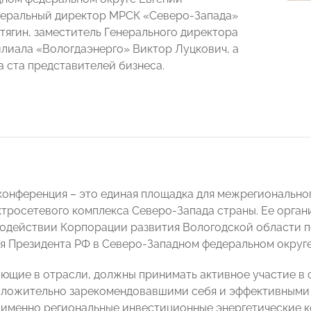
неральный директор МРСК «Северо-Запада»
тягин, заместитель Генерального директора
илиала «Вологдаэнерго» Виктор Луцкович, а
а ста представителей бизнеса.
конференция – это единая площадка для межрегионально
ктросетевого комплекса Северо-Запада страны. Ее орг
содействии Корпорации развития Вологодской области 
я Президента РФ в Северо-Западном федеральном округе
ющие в отрасли, должны принимать активное участие в
оложительно зарекомендовавшими себя и эффективными 
 именно региональные инвестиционные энергетические к