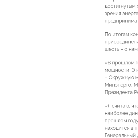
достигнутым 
зрения энерг
предпринима
По итогам ко
присоединени
шесть – о на
«В прошлом г
мощности. Эт
– Окружную м
Минэнерго, М
Президента Р
«Я считаю, ч
наиболее дин
прошлом году
находится в п
Генеральный 