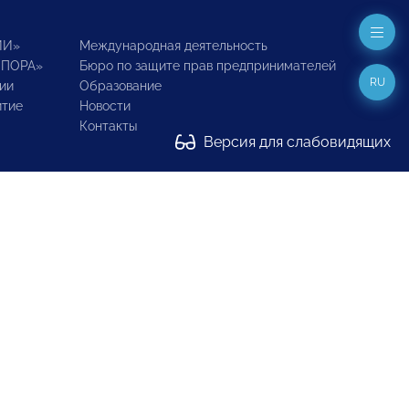
ИИ»
Международная деятельность
ОПОРА»
Бюро по защите прав предпринимателей
RU
ии
Образование
итие
Новости
Контакты
Версия для слабовидящих