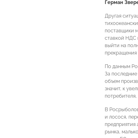
Герман Звер
Другая ситуа
тихоокеански
поставщики м
ставкой НДС 
выйти на пол
прекращения 
По данным Ро
За последние
объем произво
значит, к ув
потребителя,
В Росрыболов
и лосося, пе
предприятия 
рынка, мальк