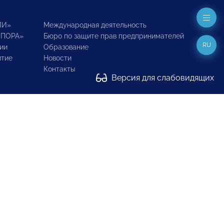
ИИ»
Международная деятельность
ОПОРА»
Бюро по защите прав предпринимателей
RU
ии
Образование
итие
Новости
Контакты
Версия для слабовидящих