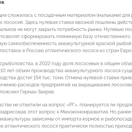
ев
.
ция сложилась с посадочным материалом (мальками) для 
х лососей. Здесь нулевая ставка ввозной пошлины действ
альков не могут закрыть потребность рынка. Нулевые п
позволят сформировать племенную базу отечественного 
ную самообеспеченность аквакультурной красной рыбой.
поставок в Россию атлантического лосося из стран Европ
срыболовства, в 2022 году доля лососевых в общем объе
 10 лет объем производства аквакультурного лосося сущ
дства достиг 154 тыс. тонн. Отмена нулевой ставки прив
еличению расходов предприятий на выращивание лососевы
 пояснил Герман Зверев.
стве не ответили на вопрос «РГ», планируется ли продл
реадресовав этот вопрос к Минэкономразвития. Но ранее
аквакультуры зависимы от импорта кормов и рыбопосадо
ов атлантического лосося практически полностью приходи