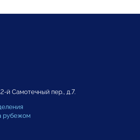
 2-й Самотечный пер., д.7.
деления
а рубежом