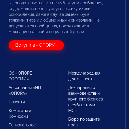
законодательства, мы не публикуем сообщения,
содержащие нецензурную лексику и/или
оскорбления, даже в случае замены букв
точками, тире и любыми иными символами. Не
допускаются сообщения, призывающие к
межнациональной и социальной розни.
Вступи в «ОПОРУ»
Об «ОПОРЕ
Международная
РОССИИ»
деятельность
Ассоциация «НП
Декларация о
«ОПОРА»
взаимодействии
крупного бизнеса
Новости
с субъектами
Комитеты и
МСП
Комиссии
Бюро по защите
Региональное
прав