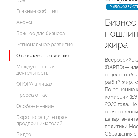
Все
РЫБОХОЗЯЙСТ
Главные события
Бизнес
Анонсы
пошлин
Важное для бизнеса
жира
Региональное развитие
Отраслевое развитие
Всероссийск
Международная
(ВАРПЭ) — чл
деятельность
нецелесообра
рыбий жир, к
ОПОРА в лицах
По решению к
Пресса о нас
комиссии (ЕЭ
2023 года. Н
Особое мнение
отечественны
Бюро по защите прав
департамент
предпринимателей
политики Моск
Обращения о 
Видео