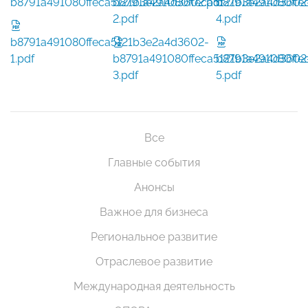
b8791a491080ffeca5121b3e2a4d3602.pdf
b8791a491080ffeca5121b3e2a4d3602
b8791a491080ffe
2.pdf
4.pdf
b8791a491080ffeca5121b3e2a4d3602-
1.pdf
b8791a491080ffeca5121b3e2a4d3602
b8791a491080ffe
3.pdf
5.pdf
Все
Главные события
Анонсы
Важное для бизнеса
Региональное развитие
Отраслевое развитие
Международная деятельность