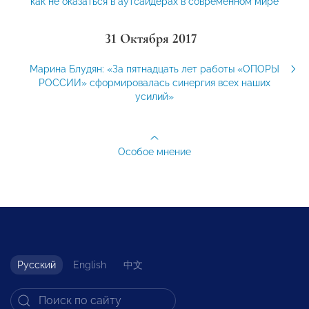
как не оказаться в аутсайдерах в современном мире
31 Октября 2017
Марина Блудян: «За пятнадцать лет работы «ОПОРЫ
РОССИИ» сформировалась синергия всех наших
усилий»
Особое мнение
Русский
English
中文