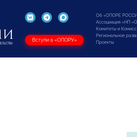
Об «ОПОРЕ РОСС
Ассоциация «НП «
Комитеты и Комисс
Региональное разв
Вступи в «ОПОРУ»
Проекты