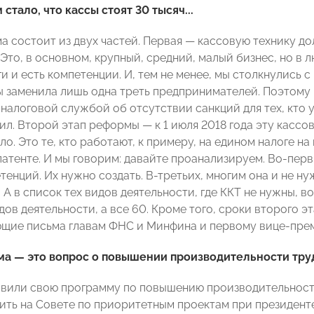
стало, что кассы стоят 30 тысяч...
 состоит из двух частей. Первая — кассовую технику дол
 Это, в основном, крупный, средний, малый бизнес, но в
ги и есть компетенции. И, тем не менее, мы столкнулись 
сы заменила лишь одна треть предпринимателей. Поэтом
налоговой службой об отсутствии санкций для тех, кто 
ил. Второй этап реформы — к 1 июля 2018 года эту кассов
ло. Это те, кто работают, к примеру, на едином налоге на
атенте. И мы говорим: давайте проанализируем. Во-первы
тенций. Их нужно создать. В-третьих, многим она и не н
 А в список тех видов деятельности, где ККТ не нужны, 
дов деятельности, а все 60. Кроме того, сроки второго 
щие письма главам ФНС и Минфина и первому вице-пре
а — это вопрос о повышении производительности труд
вили свою программу по повышению производительности
ить на Совете по приоритетным проектам при президент