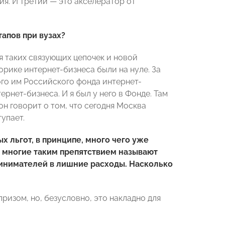
я. И третий — это акселератор от
апов при вузах?
я таких связующих цепочек и новой
торике интернет-бизнеса были на нуле. За
го им Российского фонда интернет-
нет-бизнеса. И я был у него в Фонде. Там
он говорит о том, что сегодня Москва
упает.
ых льгот, в принципе, много чего уже
И многие таким препятствием называют
ринимателей в лишние расходы. Насколько
ризом, но, безусловно, это накладно для