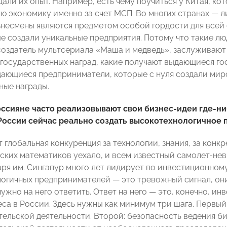
али их опыт. Например, есть чему поучиться у Китая, ко
ю экономику именно за счет МСП. Во многих странах — 
несмены являются предметом особой гордости для всей ст
е создали уникальные предприятия. Потому что такие люд
 создатель мультсериала «Маша и медведь», заслуживают
государственных наград, какие получают выдающиеся гос
дающиеся предприниматели, которые с нуля создали мир
ные награды.
ссияне часто реализовывают свои бизнес-идеи где-ни
России сейчас реально создать высокотехнологичное 
 глобальная конкуренция за технологии, знания, за конкр
ских математиков уехало, и всем известный самолет-нев
аря им. Сингапур много лет лидирует по инвестиционному
огичных предпринимателей — это тревожный сигнал, они
нужно на него ответить. Ответ на него — это, конечно, и
еса в России. Здесь нужны как минимум три шага. Первый
ельской деятельности. Второй: безопасность ведения би