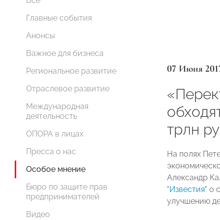
Все
Главные события
Анонсы
Важное для бизнеса
07 Июня 201
Региональное развитие
Отраслевое развитие
«Перек
Международная
обходя
деятельность
трлн ру
ОПОРА в лицах
Пресса о нас
На полях Пет
экономическ
Особое мнение
Александр Ка
Бюро по защите прав
"Известия"
о 
предпринимателей
улучшению де
Видео