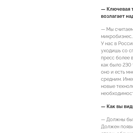
— Ключевая 
возлагает на
— Мы считаем,
микробизнес, 
У нас в Росс
уходишь со с
пресс более в
как было 230 
оно и есть м
средним. Име
новые технол
необходимост
— Как вы вид
— Должны быт
Должен появи