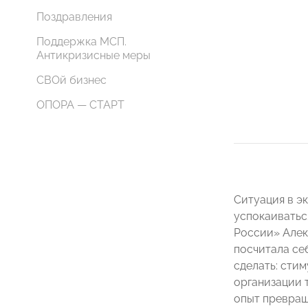
Поздравления
Поддержка МСП.
Антикризисные меры
СВОй бизнес
ОПОРА — СТАРТ
Ситуация в э
успокаиватьс
России» Алекс
посчитала се
сделать: сти
организации 
опыт превращ