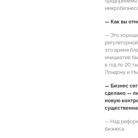
предпринимат
микробизнеса
— Как вы отн
— Это хороше
регуляторной 
это время бл
инициатив бы
в год по 20 т
Лондону и Нь
— Бизнес сег
сделано — ли
новую контро
существенна
— Над реформ
бизнеса.