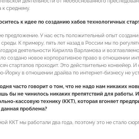
ельской деятельности от необоснованного преследовани
 к среднему.
оситесь к идее по созданию хабов технологичных старт
е предложение. У нас есть положительный опыт создани
среды. К примеру, пять лет назад в России мы по регуля
агодаря деятельности Кирилла Варламова и возглавляемо
ло создано новое корпоративное право в отношении интер
ысяч стартапов проходит. Это действительно конвейер. И 
ю-Йорку в отношении драйва по интернет-бизнесу не уст
одня часто говорит о том, что не надо нам никаких нов
шь бы не чинилось никаких препятствий для работы. 
льно-кассовую технику (ККТ), которая вгоняет предп
 данная проблема?
ой ККТ мы работали два года, поэтому это не стало сюрп