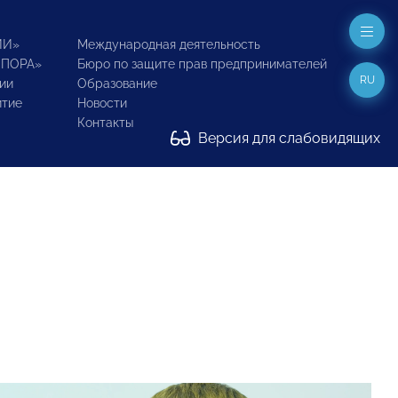
ИИ»
Международная деятельность
ОПОРА»
Бюро по защите прав предпринимателей
RU
ии
Образование
итие
Новости
Контакты
Версия для слабовидящих