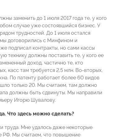
жны заменить до 1 июля 2017 года те, у кого
 любом случае уже состоявшийся бизнес. У
с рядом трудностей. До 1 июля остался
у мы договорились с Минфином и
уже подписал контракты, но сами кассы
ую технику должны поставить те, у кого ее
 вмененный доход, частично те, кто
х, касс там требуется 2,5 млн. Во-вторых,
ужна. По патенту работает более 60 видов
вошло только 20. Мы считаем, там должно
этапа должны быть сдвинуты. Мы направили
мьеру Игорю Шувалову.
а. Что здесь можно сделать?
 труда. Мне удалось даже некоторые
е РФ. Мы считаем, что повышение