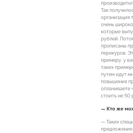
производител
Так получилос
организация т
очень широко
которые выпу
рублей. Потом
прописаны пр
перекуров. Э
примеру, у ва
таких примеро
путем идут мн
повышения пр
оплачиваете 
стоить не 50 
— Кто же мо
— Таких спец
предложение 