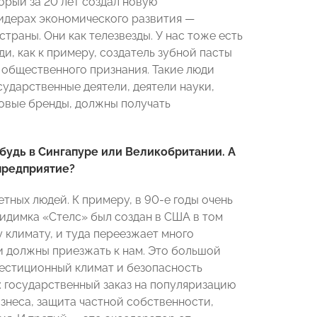
торый за 20 лет создал новую
лидерах экономического развития —
раны. Они как телезвезды. У нас тоже есть
и, как к примеру, создатель зубной пасты
 общественного признания. Такие люди
ударственные деятели, деятели науки,
овые бренды, должны получать
будь в Сингапуре или Великобритании. А
предприятие?
етных людей. К примеру, в 90-е годы очень
идимка «Стелс» был создан в США в том
 климату, и туда переезжает много
 должны приезжать к нам. Это большой
нвестиционный климат и безопасность
: государственный заказ на популяризацию
знеса, защита частной собственности,