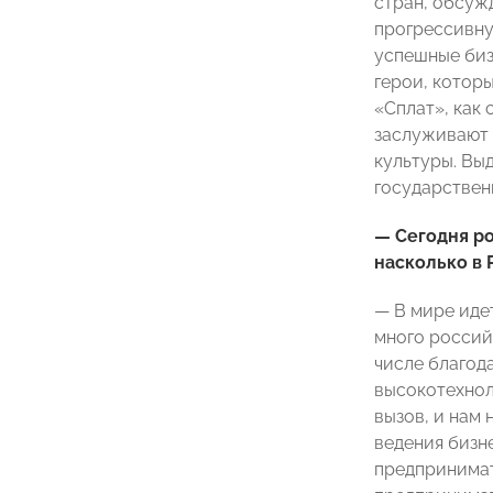
стран, обсужд
прогрессивну
успешные биз
герои, которы
«Сплат», как
заслуживают 
культуры. Вы
государствен
— Сегодня ро
насколько в 
— В мире идет
много россий
числе благод
высокотехнол
вызов, и нам 
ведения бизн
предпринимат