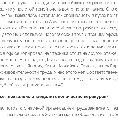
ьности труда — это один из важнейших резервов и исто
ь, что у нас этой темой очень долго не занимались. Она 
руда» называлась. Готовились специалисты в вузах по эт
 применяют все страны Азиатско-Тихоокеанского региона 
скаются в России, наши российские потребители ежего
у что мы используем человеческий труд и технику эффект
оцедуры, у нас очень часто запрещено использование тру
то никак не лимитировано. У нас часто технологический 
с в офисе копировальная техника стоит на другом этаже.
в много. А это наука. Для начала не надо вкладывать в т
огие страны: Япония, Китай, Малайзия, Тайланд и вся Ев
оизводительности труда. У нас этого нет. Соответственн
чью-то неорганизованность. И если эту долю снизить и с
рублей за литр в магазине, а 40.
жет правильно определить количество перекуров?
иалистов, кто научной организацией труда занимается, 
— нам нужно создать 20 тысяч мест в образовании, чтоб