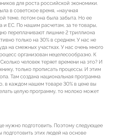
чников для роста российской экономики.
была в советское время, «научная
ой теме, потом она была забыта. Но ее
и ЕС. По нашим расчетам, за те товары,
дно переплачивают лишние 2 триллиона
ивно только на 30% в среднем. У нас не
да на смежных участках. У нас очень много
процесс организован нецелесообразно. К
 Сколько человек теряет времени на это? И
ехнику, только прописать процессы. И этим
ропа. Там создана национальная программа
о, в каждом нашем товаре 30% в цене вы
делать целую программу, то молоко может
еще нужно подготовить. Поэтому следующее
ы подготовить этих людей на основе