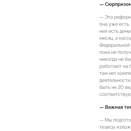
— Сюрпризом 
— Эта реформа
она уже есть.
них есть день
месяц, а кас
Федеральной 
пока не получ
никогда не бы
работают на п
там нет компе
деятельности.
быть не 20 ви
соответствую
— Важная тем
— Мы подгото
тезисы излож