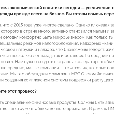
тема экономической политики сегодня — увеличение т
дежды прежде всего на бизнес. Вы готовы помочь пер
 что с 2015 года уже многое сделано. Однако ключевая за
которого в стране много, активно становился малым и з
ии сегодня комфортно быть микробизнесом. Как только т
пециальных режимов налогообложения, надзорных «каник
ысокой нагрузки и надзора, что бизнесмены говорят: зач
тысяч несколько лет назад, так и осталось. По средним п
ного лет. Нам нужно создать в стране акселератор, чтоб
нно средние, малые компании — те «газели», которые с
огии. Мы это обсуждали с замглавы МЭР Олегом Фомичевы
и создания комплексной системы поддержки растущего 
ите этот процесс?
ь специальные финансовые продукты. Должны быть адм
ться инструмент общественного признания. В рамках ПМ