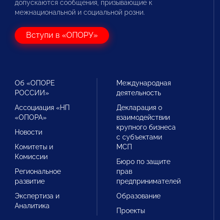
допускаются сообщения, призывающие к
межнациональной и социальной розни.
Вступи в «ОПОРУ»
Об «ОПОРЕ
Международная
РОССИИ»
деятельность
Ассоциация «НП
Декларация о
«ОПОРА»
взаимодействии
крупного бизнеса
Новости
с субъектами
Комитеты и
МСП
Комиссии
Бюро по защите
Региональное
прав
развитие
предпринимателей
Экспертиза и
Образование
Аналитика
Проекты