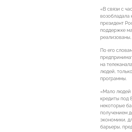
«В связи с ч
возобладала 
президент Ро
поддержке ма
реализованы, 
По его слова
предпринимат
на телеканал
людей, тольк
программы.
«Мало людей 
кредиты под 8
некоторые ба
получением д
экономики, д
барьеры, пре