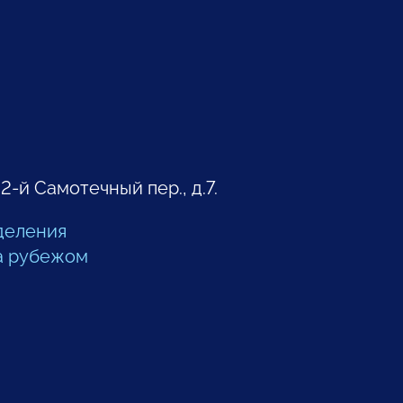
 2-й Самотечный пер., д.7.
деления
а рубежом