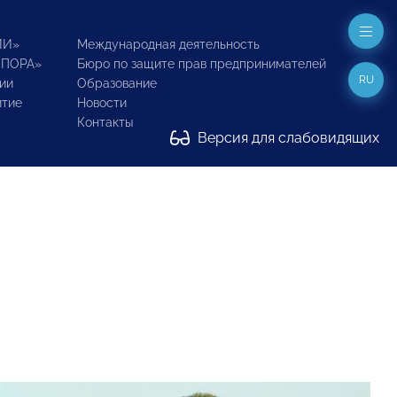
ИИ»
Международная деятельность
ОПОРА»
Бюро по защите прав предпринимателей
RU
ии
Образование
итие
Новости
Контакты
Версия для слабовидящих