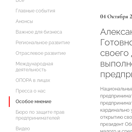
Все
Главные события
04 Октября 
Анонсы
Алекса
Важное для бизнеса
Готовн
Региональное развитие
своего 
Отраслевое развитие
выполн
Международная
деятельность
предпр
ОПОРА в лицах
Национальный
Пресса о нас
предпринимат
Особое мнение
предпринимат
кардинально 
Бюро по защите прав
открытию сво
предпринимателей
президент О
Видео
малого и сре