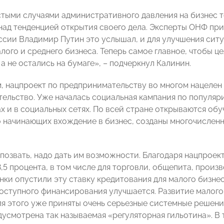
астыми случаями административного давления на бизнес 
над тенденцией открытия своего дела. Эксперты ОНФ при
ссии Владимир Путин это услышал, и для улучшения сит
лого и среднего бизнеса. Теперь самое главное, чтобы ц
а не остались на бумаге», – подчеркнул Калинин.
м, нацпроект по предпринимательству во многом нацелен
ельство. Уже началась социальная кампания по популя
ах и в социальных сетях. По всей стране открываются об
о начинающих вхождение в бизнес, созданы многочислен
позвать, надо дать им возможности. Благодаря нацпроек
,5 процента, в том числе для торговли, общепита, произ
нки опустили эту ставку кредитования для малого бизнес
оступного финансирования улучшается. Развитие малого
ля этого уже приняты очень серьезные системные решени
дусмотрена так называемая «регуляторная гильотина». В 